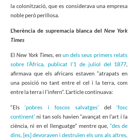
la colonització, que es considerava una empresa
noble però perillosa.
L’herència de supremacia blanca de
l
New York
Times
El
New York Times
, en
un dels seus primers relats
sobre l’Àfrica, publicat l’1 de juliol del 1877
,
afirmava que els africans estaven “atrapats en
una posició no tant entre el cel i la terra, com
entre la terra i l’infern”. L’article continuava:
“Els
‘pobres i foscos salvatges’
del
‘fosc
continent’
ni tan sols havien “avançat en l’art i la
ciència, ni en el llenguatge” mentre que,
“des de
dins, [es] devoraven i destruïen els uns als altres,