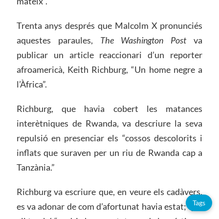
mateix”.
Trenta anys després que Malcolm X pronunciés
aquestes paraules,
The Washington Post
va
publicar un article reaccionari d’un reporter
afroamericà, Keith Richburg, “Un home negre a
l’Àfrica”.
Richburg, que havia cobert les matances
interètniques de Rwanda, va descriure la seva
repulsió en presenciar els “cossos descolorits i
inflats que suraven per un riu de Rwanda cap a
Tanzània.”
Richburg va escriure que, en veure els cadàvers,
Tags
es va adonar de com d’afortunat havia estat; que