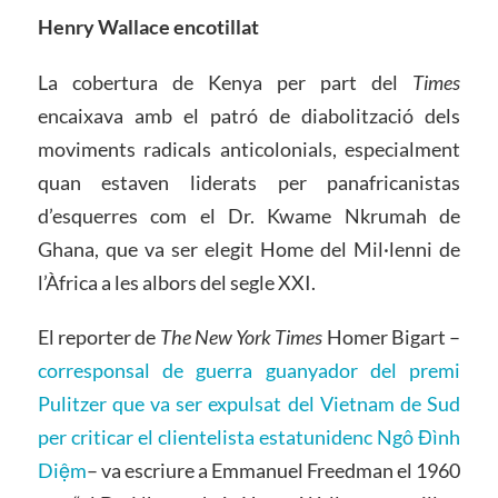
Henry Wallace encotillat
La cobertura de Kenya per part del
Times
encaixava amb el patró de diabolització dels
moviments radicals anticolonials, especialment
quan estaven liderats per panafricanistas
d’esquerres com el Dr. Kwame Nkrumah de
Ghana, que va ser elegit Home del Mil·lenni de
l’Àfrica a les albors del segle XXI.
El reporter de
The New York Times
Homer Bigart –
corresponsal de guerra guanyador del premi
Pulitzer que va ser expulsat del Vietnam de Sud
per criticar el clientelista estatunidenc Ngô Đình
Diệm
– va escriure a Emmanuel Freedman el 1960