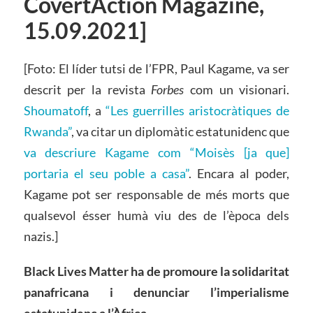
CovertAction Magazine,
15.09.2021]
[Foto: El líder tutsi de l’FPR, Paul Kagame, va ser
descrit per la revista
Forbes
com un visionari.
Shoumatoff
, a
“Les guerrilles aristocràtiques de
Rwanda”
, va citar un diplomàtic estatunidenc que
va descriure Kagame com “Moisès [ja que]
portaria el seu poble a casa”
. Encara al poder,
Kagame pot ser responsable de més morts que
qualsevol ésser humà viu des de l’època dels
nazis.]
Black Lives Matter ha de promoure la solidaritat
panafricana i denunciar l’imperialisme
estatunidenc
a l’Àfrica