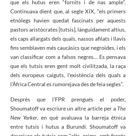
que els hutus eren “fornits i de nas ample”.
Continuava dient que, al segle XIX, “els primers
etnòlegs havien quedat fascinats per aquests
pastors aristòcrates [tutsis], lànguidament altius,
els caps allargats dels quals, nassos afilats i llavis
fins semblaven més caucàsics que negroides, i els
van classificar com a falsos negres… Es pensava
que els tutsis eren gent molt civilitzada, la raça
dels europeus caiguts, l’existència dels quals a
l’Àfrica Central es rumorejava des de feia segles”.
Després que l’FPR prengués el poder,
Shoumatoff va escriure un altre article per a
The
New Yorker
, en què avaluava la barreja ètnica
entre tutsis i hutus a Burundi. Shoumatoff va
descriure els tutsis com “alts, prims, amb fronts