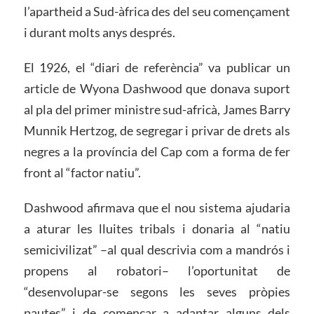
l’apartheid a Sud-àfrica des del seu començament
i durant molts anys després.
El 1926, el “diari de referència” va publicar un
article de Wyona Dashwood que donava suport
al pla del primer ministre sud-africà, James Barry
Munnik Hertzog, de segregar i privar de drets als
negres a la província del Cap com a forma de fer
front al “factor natiu”.
Dashwood afirmava que el nou sistema ajudaria
a aturar les lluites tribals i donaria al “natiu
semicivilizat” –al qual descrivia com a mandrós i
propens al robatori– l’oportunitat de
“desenvolupar-se segons les seves pròpies
pautes” i de començar a adaptar alguns dels