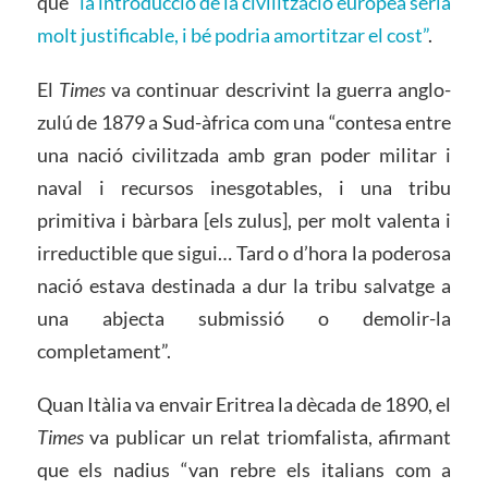
que
“la introducció de la civilització europea seria
molt justificable, i bé podria amortitzar el cost”
.
El
Times
va continuar descrivint la guerra anglo-
zulú de 1879 a Sud-àfrica com una “contesa entre
una nació civilitzada amb gran poder militar i
naval i recursos inesgotables, i una tribu
primitiva i bàrbara [els zulus], per molt valenta i
irreductible que sigui… Tard o d’hora la poderosa
nació estava destinada a dur la tribu salvatge a
una abjecta submissió o demolir-la
completament”.
Quan Itàlia va envair Eritrea la dècada de 1890, el
Times
va publicar un relat triomfalista, afirmant
que els nadius “van rebre els italians com a