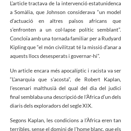
L’article tractava de la intervenció estatunidenca
a Somàlia, que Johnson considerava “un model
d’actuació en altres països africans que
s’enfronten a un col·lapse polític semblant”.
Concloïa amb una tornada familiar per a Rudyard
Kipling que “el món civilitzat té la missió d’anar a
aquests llocs desesperats i governar-hi”.
Un article encara més apocalíptic i racista va ser
“L’anarquia que s’acosta”, de Robert Kaplan,
l’escenari malthusià del qual del dia del judici
final semblaba una descripció de l’Àfrica d’un dels
diaris dels exploradors del segle XIX.
Segons Kaplan, les condicions a l’Àfrica eren tan
terribles, sense el domini de l’home blanc, que els