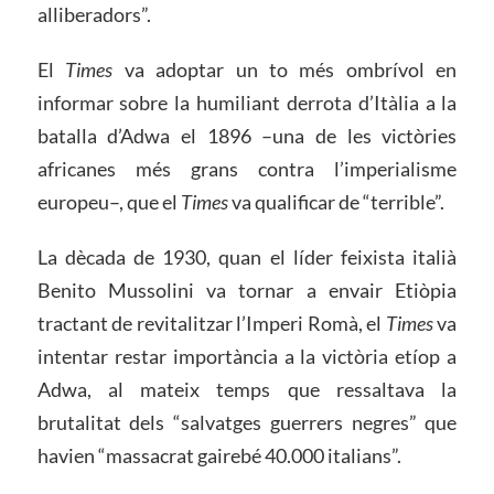
alliberadors”.
El
Times
va adoptar un to més ombrívol en
informar sobre la humiliant derrota d’Itàlia a la
batalla d’Adwa el 1896 –una de les victòries
africanes més grans contra l’imperialisme
europeu–, que el
Times
va qualificar de “terrible”.
La dècada de 1930, quan el líder feixista italià
Benito Mussolini va tornar a envair Etiòpia
tractant de revitalitzar l’Imperi Romà, el
Times
va
intentar restar importància a la victòria etíop a
Adwa, al mateix temps que ressaltava la
brutalitat dels “salvatges guerrers negres” que
havien “massacrat gairebé 40.000 italians”.