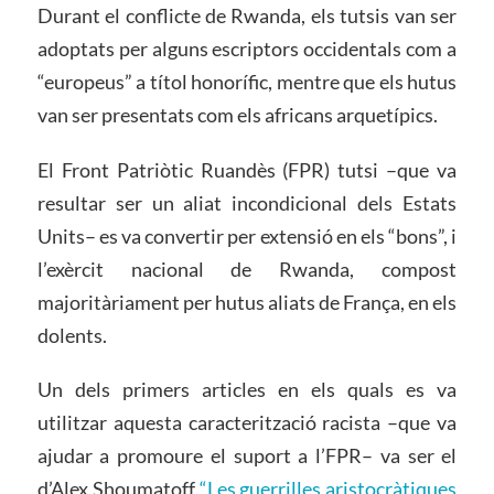
Durant el conflicte de Rwanda, els tutsis van ser
adoptats per alguns escriptors occidentals com a
“europeus” a títol honorífic, mentre que els hutus
van ser presentats com els africans arquetípics.
El Front Patriòtic Ruandès (FPR) tutsi –que va
resultar ser un aliat incondicional dels Estats
Units– es va convertir per extensió en els “bons”, i
l’exèrcit nacional de Rwanda, compost
majoritàriament per hutus aliats de França, en els
dolents.
Un dels primers articles en els quals es va
utilitzar aquesta caracterització racista –que va
ajudar a promoure el suport a l’FPR– va ser el
d’Alex Shoumatoff
“Les guerrilles aristocràtiques