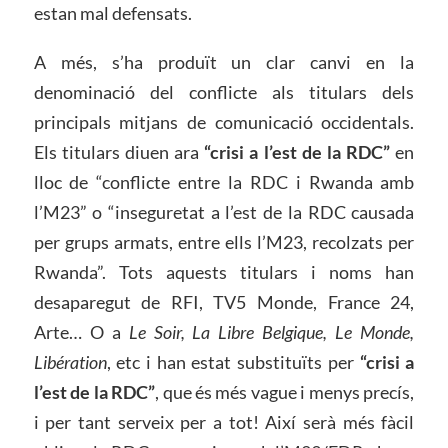
estan mal defensats.
A més, s’ha produït un clar canvi en la
denominació del conflicte als titulars dels
principals mitjans de comunicació occidentals.
Els titulars diuen ara
“crisi a l’est de la RDC”
en
lloc de “conflicte entre la RDC i Rwanda amb
l’M23” o “inseguretat a l’est de la RDC causada
per grups armats, entre ells l’M23, recolzats per
Rwanda”. Tots aquests titulars i noms han
desaparegut de RFI, TV5 Monde, France 24,
Arte… O a
Le Soir, La Libre Belgique, Le Monde,
Libération
, etc i han estat substituïts per
“crisi a
l’est de la RDC”
, que és més vague i menys precís,
i per tant serveix per a tot! Així serà més fàcil