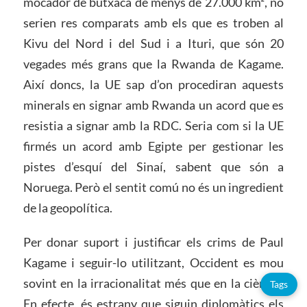
mocador de butxaca de menys de 27.000 km², no
serien res comparats amb els que es troben al
Kivu del Nord i del Sud i a Ituri, que són 20
vegades més grans que la Rwanda de Kagame.
Així doncs, la UE sap d’on procediran aquests
minerals en signar amb Rwanda un acord que es
resistia a signar amb la RDC. Seria com si la UE
firmés un acord amb Egipte per gestionar les
pistes d’esquí del Sinaí, sabent que són a
Noruega. Però el sentit comú no és un ingredient
de la geopolítica.
Per donar suport i justificar els crims de Paul
Kagame i seguir-lo utilitzant, Occident es mou
sovint en la irracionalitat més que en la ciència.
Tags
En efecte, és estrany que siguin diplomàtics els