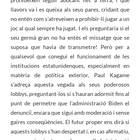
prohibeixen seguir abocant llet a terra, i que
llavors va i es queixa als seus pares, cridant que
no entén com s’atreveixen a prohibir-li jugar a un
joc al qual sempre ha jugat. I els preguntaria si el
seu germà gran no ha entès el missatge que se
suposa que havia de transmetre! Però per a
qualsevol que conegui el funcionament de les
institucions estatunidenques, especialment en
matèria de política exterior, Paul Kagame
s’adreça aquesta vegada als seus poderosos
lobbys, preguntant-los si s’hauran adormit fins al
punt de permetre que l’administració Biden el
denunciï, encara que sigui amb moderació i sense
gaires conseqüències. El futur proper ens dirà si
aquests lobbys s’han despertat i, en cas afirmatiu,