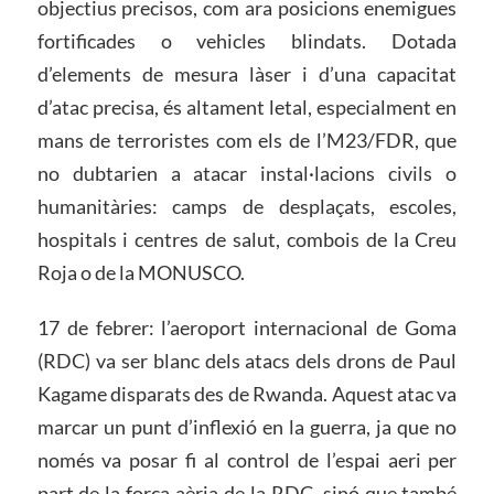
objectius precisos, com ara posicions enemigues
fortificades o vehicles blindats. Dotada
d’elements de mesura làser i d’una capacitat
d’atac precisa, és altament letal, especialment en
mans de terroristes com els de l’M23/FDR, que
no dubtarien a atacar instal·lacions civils o
humanitàries: camps de desplaçats, escoles,
hospitals i centres de salut, combois de la Creu
Roja o de la MONUSCO.
17 de febrer: l’aeroport internacional de Goma
(RDC) va ser blanc dels atacs dels drons de Paul
Kagame disparats des de Rwanda. Aquest atac va
marcar un punt d’inflexió en la guerra, ja que no
només va posar fi al control de l’espai aeri per
part de la força aèria de la RDC, sinó que també