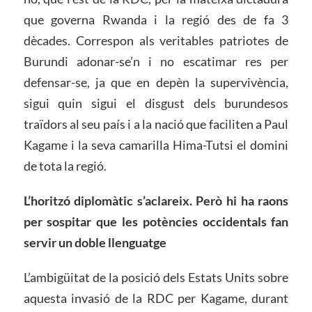
que governa Rwanda i la regió des de fa 3
dècades. Correspon als veritables patriotes de
Burundi adonar-se’n i no escatimar res per
defensar-se, ja que en depèn la supervivència,
sigui quin sigui el disgust dels burundesos
traïdors al seu país i a la nació que faciliten a Paul
Kagame i la seva camarilla Hima-Tutsi el domini
de tota la regió.
L’horitzó diplomàtic s’aclareix. Però hi ha raons
per sospitar que les potències occidentals fan
servir un doble llenguatge
L’ambigüitat de la posició dels Estats Units sobre
aquesta invasió de la RDC per Kagame, durant