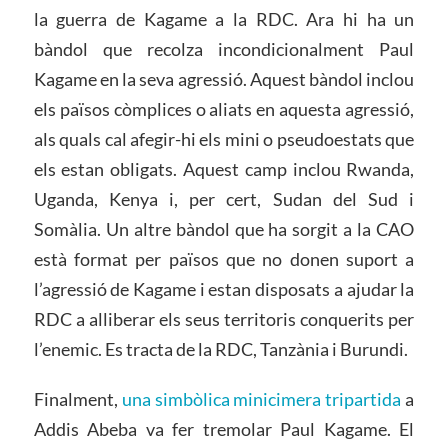
la guerra de Kagame a la RDC. Ara hi ha un
bàndol que recolza incondicionalment Paul
Kagame en la seva agressió. Aquest bàndol inclou
els països còmplices o aliats en aquesta agressió,
als quals cal afegir-hi els mini o pseudoestats que
els estan obligats. Aquest camp inclou Rwanda,
Uganda, Kenya i, per cert, Sudan del Sud i
Somàlia. Un altre bàndol que ha sorgit a la CAO
està format per països que no donen suport a
l’agressió de Kagame i estan disposats a ajudar la
RDC a alliberar els seus territoris conquerits per
l’enemic. Es tracta de la RDC, Tanzània i Burundi.
Finalment,
una simbòlica minicimera tripartida
a
Addis Abeba va fer tremolar Paul Kagame. El