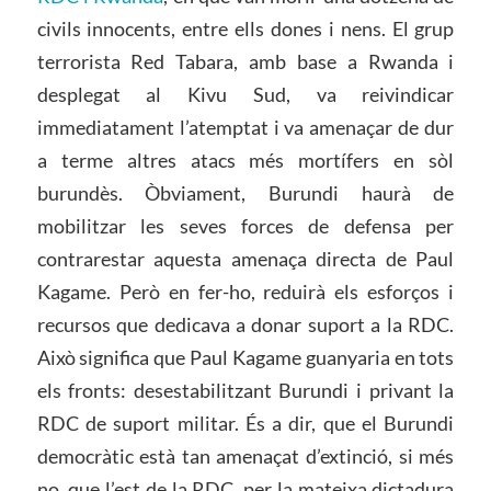
civils innocents, entre ells dones i nens. El grup
terrorista Red Tabara, amb base a Rwanda i
desplegat al Kivu Sud, va reivindicar
immediatament l’atemptat i va amenaçar de dur
a terme altres atacs més mortífers en sòl
burundès. Òbviament, Burundi haurà de
mobilitzar les seves forces de defensa per
contrarestar aquesta amenaça directa de Paul
Kagame. Però en fer-ho, reduirà els esforços i
recursos que dedicava a donar suport a la RDC.
Això significa que Paul Kagame guanyaria en tots
els fronts: desestabilitzant Burundi i privant la
RDC de suport militar. És a dir, que el Burundi
democràtic està tan amenaçat d’extinció, si més
no, que l’est de la RDC, per la mateixa dictadura