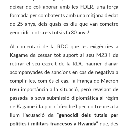
deixar de col·laborar amb les FDLR, una força
formada per combatents amb una mitjana d’edat
de 25 anys, dels quals es diu que van cometre
genocidi contra els tutsis fa 30 anys!
Al comentari de la RDC que les exigències a
Kagame de cessar tot suport al seu M23 i de
retirar el seu exèrcit de la RDC haurien d’anar
acompanyades de sancions en cas de negativa a
complir-les, com és el cas, la França de Macron
treu importància a la situació, però revelant de
passada la seva submissió diplomàtica al règim
de Kagame i la por d’ofendre’l per no treure a la
llum l’acusació de
“genocidi dels tutsis per
polítics i militars francesos a Rwanda”
que, des