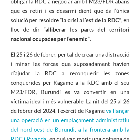
obligar la RDC a negociar amb l’M23/FDR abans
que es retiri i es desarmi dient que és l’única
solució per resoldre
“la crisi a l’est de la RDC”
, en
lloc de dir
“alliberar les parts del territori
nacional ocupades per l’enemic”
.
El 25 i 26 de febrer, per tal de crear una distracció
i minar les forces que suposadament havien
d’ajudar la RDC a reconquerir les zones
conquerides per Kagame a la RDC amb el seu
M23/FDR, Burundi es va convertir en una
víctima ideal i més vulnerable. La nit del 25 al 26
de febrer del 2024, l’exèrcit de Kagame
va llançar
una operació en un emplaçament administratiu
del nord-oest de Burundi, a la frontera amb la
RDC i Rwanda
, en què van morir una dotzena de