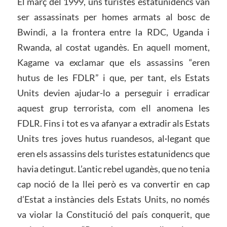
El març del 1999, uns turistes estatunidencs van
ser assassinats per homes armats al bosc de
Bwindi, a la frontera entre la RDC, Uganda i
Rwanda, al costat ugandès. En aquell moment,
Kagame va exclamar que els assassins “eren
hutus de les FDLR” i que, per tant, els Estats
Units devien ajudar-lo a perseguir i erradicar
aquest grup terrorista, com ell anomena les
FDLR. Fins i tot es va afanyar a extradir als Estats
Units tres joves hutus ruandesos, al·legant que
eren els assassins dels turistes estatunidencs que
havia detingut. L’antic rebel ugandès, que no tenia
cap noció de la llei però es va convertir en cap
d’Estat a instàncies dels Estats Units, no només
va violar la Constitució del país conquerit, que