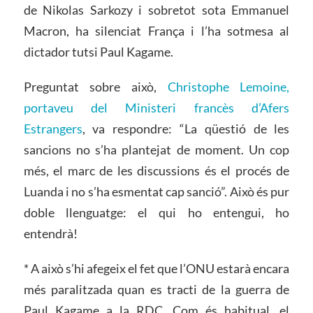
de Nikolas Sarkozy i sobretot sota Emmanuel
Macron, ha silenciat França i l’ha sotmesa al
dictador tutsi Paul Kagame.
Preguntat sobre això,
Christophe Lemoine,
portaveu del Ministeri francès d’Afers
Estrangers
, va respondre: “La qüestió de les
sancions no s’ha plantejat de moment. Un cop
més, el marc de les discussions és el procés de
Luanda i no s’ha esmentat cap sanció”. Això és pur
doble llenguatge: el qui ho entengui, ho
entendrà!
* A això s’hi afegeix el fet que l’ONU estarà encara
més paralitzada quan es tracti de la guerra de
Paul Kagame a la RDC. Com és habitual, el