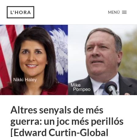
L'HORA
MENÚ
Altres senyals de més
guerra: un joc més perillós
[Edward Curtin-Global