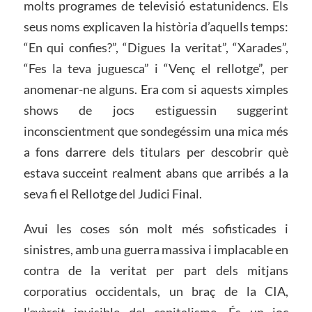
molts programes de televisió estatunidencs. Els
seus noms explicaven la història d’aquells temps:
“En qui confies?”, “Digues la veritat”, “Xarades”,
“Fes la teva juguesca” i “Venç el rellotge”, per
anomenar-ne alguns. Era com si aquests ximples
shows de jocs estiguessin suggerint
inconscientment que sondegéssim una mica més
a fons darrere dels titulars per descobrir què
estava succeint realment abans que arribés a la
seva fi el Rellotge del Judici Final.
Avui les coses són molt més sofisticades i
sinistres, amb una guerra massiva i implacable en
contra de la veritat per part dels mitjans
corporatius occidentals, un braç de la CIA,
l’exèrcit invisible del capitalisme. És un joc