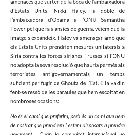
amenaces que surten de la boca de l’ambaixadora
d’Estats Units, Nikki Haley, la doble de
l’ambaixadora d’Obama a l’ONU Samantha
Power pel que fa a ànsies de guerra, veiem que la
imatge s’expandeix. Haley va amenaçar amb que
els Estats Units prendrien mesures unilaterals a
Síria contra les forces sirianes i russes si l’ONU
no adopta la seva resolució que hauria permès als
terroristes antigovernamentals un temps
suficient per fugir de Ghouta de l’Est. Ella va dir,
fent-se ressò de les paraules que hem escoltat en
nombroses ocasions:
No és el camí que preferim, però és un camí que hem
demostrat que prendrem i estem disposats a prendre
novament… Quan la comunitat internacional no