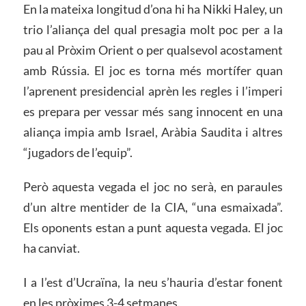
En la mateixa longitud d’ona hi ha Nikki Haley, un
trio l’aliança del qual presagia molt poc per a la
pau al Pròxim Orient o per qualsevol acostament
amb Rússia. El joc es torna més mortífer quan
l’aprenent presidencial aprèn les regles i l’imperi
es prepara per vessar més sang innocent en una
aliança impia amb Israel, Aràbia Saudita i altres
“jugadors de l’equip”.
Però aquesta vegada el joc no serà, en paraules
d’un altre mentider de la CIA, “una esmaixada”.
Els oponents estan a punt aquesta vegada. El joc
ha canviat.
I a l’est d’Ucraïna, la neu s’hauria d’estar fonent
en les pròximes 3-4 setmanes.