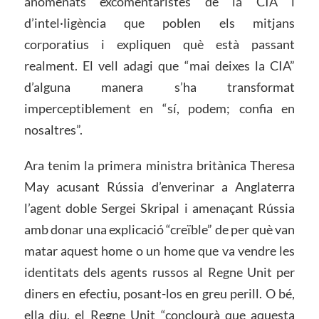
anomenats excomentaristes de la CIA i
d’intel·ligència que poblen els mitjans
corporatius i expliquen què està passant
realment. El vell adagi que “mai deixes la CIA”
d’alguna manera s’ha transformat
imperceptiblement en “sí, podem; confia en
nosaltres”.
Ara tenim la primera ministra britànica Theresa
May acusant Rússia d’enverinar a Anglaterra
l’agent doble Sergei Skripal i amenaçant Rússia
amb donar una explicació “creïble” de per què van
matar aquest home o un home que va vendre les
identitats dels agents russos al Regne Unit per
diners en efectiu, posant-los en greu perill. O bé,
ella diu, el Regne Unit “conclourà que aquesta