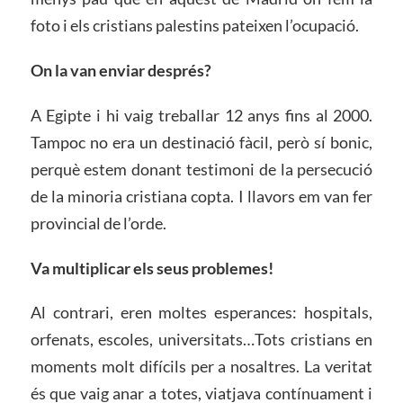
foto i els cristians palestins pateixen l’ocupació.
On la van enviar després?
A Egipte i hi vaig treballar 12 anys fins al 2000.
Tampoc no era un destinació fàcil, però sí bonic,
perquè estem donant testimoni de la persecució
de la minoria cristiana copta. I llavors em van fer
provincial de l’orde.
Va multiplicar els seus problemes!
Al contrari, eren moltes esperances: hospitals,
orfenats, escoles, universitats…Tots cristians en
moments molt difícils per a nosaltres. La veritat
és que vaig anar a totes, viatjava contínuament i