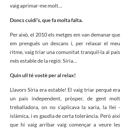
vaig aprimar-me molt…
Doncs cuidi’s, que fa molta falta.
Per això, el 2010 els metges em van demanar que
em prengués un descans i, per relaxar el meu
ritme, vaig triar una comunitat tranquil·la al país
més estable de la regió: Síria…
Quin ull té vostè per al relax!
Llavors Síria era estable! El vaig triar perquè era
un país independent, pròsper, de gent molt
treballadora, on no s’aplicava la xaria, la llei ­
islàmica, i es gaudia de certa tolerància. Però així
que hi vaig arribar vaig començar a veure les