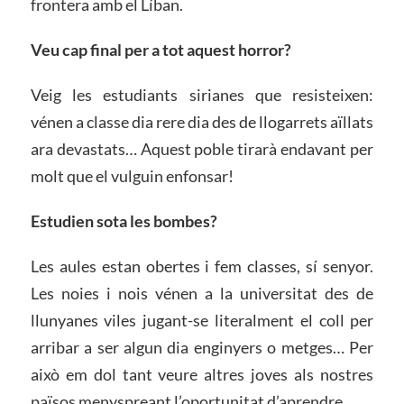
frontera amb el Líban.
Veu cap final per a tot aquest horror?
Veig les estudiants sirianes que resisteixen:
vénen a classe dia rere dia des de llogarrets aïllats
ara devastats… Aquest poble tirarà endavant per
molt que el vulguin enfonsar!
Estudien sota les bombes?
Les aules estan obertes i fem classes, sí senyor.
Les noies i nois vénen a la universitat des de
llunyanes viles jugant-se literalment el coll per
arribar a ser algun dia enginyers o metges… Per
això em dol tant veure altres joves als nostres
països menyspreant l’oportunitat d’aprendre.