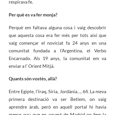
respirava fe.
Per què es va fer monja?
Perquè em faltava alguna cosa i vaig descobrir
que aquesta cosa era fer més per tots així que
vaig començar el noviciat fa 24 anys en una
comunitat fundada a l’Argentina, el Verbo
Encarnado. Als 19 anys, la comunitat em va
enviar a l’ Orient Mitjà.
Quants són vostès, allà?
Entre Egipte, l’Iraq, Síria, Jordània…, 64. La meva
primera destinació va ser Betlem, on vaig
aprendre àrab, però en aquell portal hi havia
menys pau que en aquest de Madrid on fem la