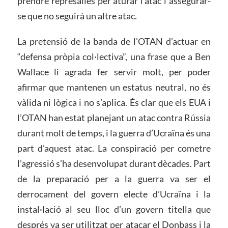
prendre represàlies per aturar l’atac i assegurar-
se que no seguirà un altre atac.
La pretensió de la banda de l’OTAN d’actuar en
“defensa pròpia col·lectiva”, una frase que a Ben
Wallace li agrada fer servir molt, per poder
afirmar que mantenen un estatus neutral, no és
vàlida ni lògica i no s’aplica. És clar que els EUA i
l’OTAN han estat planejant un atac contra Rússia
durant molt de temps, i la guerra d’Ucraïna és una
part d’aquest atac. La conspiració per cometre
l’agressió s’ha desenvolupat durant dècades. Part
de la preparació per a la guerra va ser el
derrocament del govern electe d’Ucraïna i la
instal·lació al seu lloc d’un govern titella que
després va ser utilitzat per atacar el Donbass i la