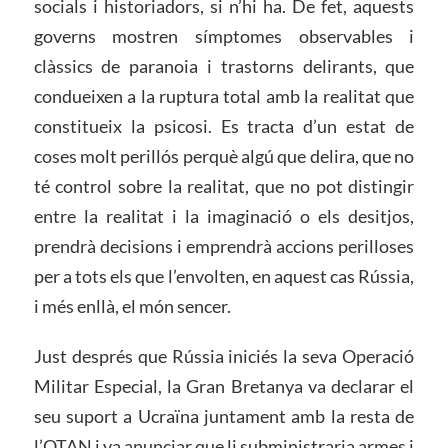
socials i historiadors, si n’hi ha. De fet, aquests
governs mostren símptomes observables i
clàssics de paranoia i trastorns delirants, que
condueixen a la ruptura total amb la realitat que
constitueix la psicosi. Es tracta d’un estat de
coses molt perillós perquè algú que delira, que no
té control sobre la realitat, que no pot distingir
entre la realitat i la imaginació o els desitjos,
prendrà decisions i emprendrà accions perilloses
per a tots els que l’envolten, en aquest cas Rússia,
i més enllà, el món sencer.
Just després que Rússia iniciés la seva Operació
Militar Especial, la Gran Bretanya va declarar el
seu suport a Ucraïna juntament amb la resta de
l’OTAN i va anunciar que li subministraria armes i