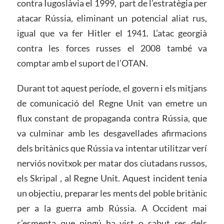
contra Iugoslàvia el 1999, part de l’estratègia per
atacar Rússia, eliminant un potencial aliat rus,
igual que va fer Hitler el 1941. L’atac georgià
contra les forces russes el 2008 també va
comptar amb el suport de l’OTAN.
Durant tot aquest període, el govern i els mitjans
de comunicació del Regne Unit van emetre un
flux constant de propaganda contra Rússia, que
va culminar amb les desgavellades afirmacions
dels britànics que Rússia va intentar utilitzar verí
nerviós novitxok per matar dos ciutadans russos,
els Skripal , al Regne Unit. Aquest incident tenia
un objectiu, preparar les ments del poble britànic
per a la guerra amb Rússia. A Occident mai
s’esmenta que ningú ha vist o sabut res dels