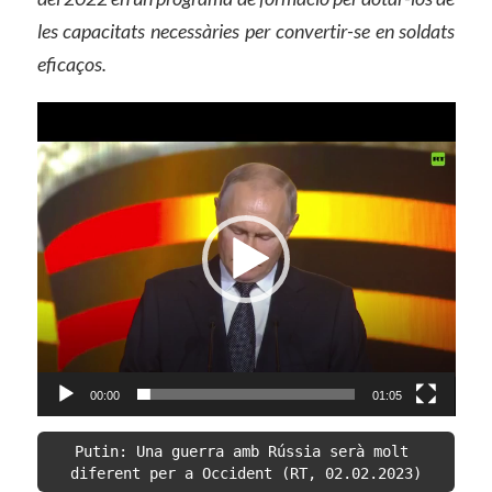
les capacitats necessàries per convertir-se en soldats
eficaços.
Reproductor
de
vídeo
00:00
01:05
Putin: Una guerra amb Rússia serà molt 
diferent per a Occident (RT, 02.02.2023)