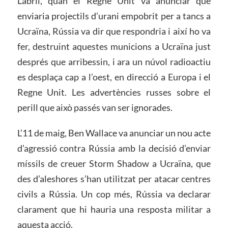
L’abril, quan el Regne Unit va anunciar que
enviaria projectils d’urani empobrit per a tancs a
Ucraïna, Rússia va dir que respondria i així ho va
fer, destruint aquestes municions a Ucraïna just
després que arribessin, i ara un núvol radioactiu
es desplaça cap a l’oest, en direcció a Europa i el
Regne Unit. Les advertències russes sobre el
perill que això passés van ser ignorades.
L’11 de maig, Ben Wallace va anunciar un nou acte
d’agressió contra Rússia amb la decisió d’enviar
míssils de creuer Storm Shadow a Ucraïna, que
des d’aleshores s’han utilitzat per atacar centres
civils a Rússia. Un cop més, Rússia va declarar
clarament que hi hauria una resposta militar a
aquesta acció.