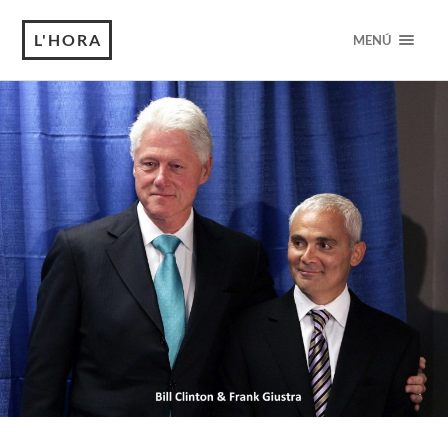
L'HORA
MENÚ