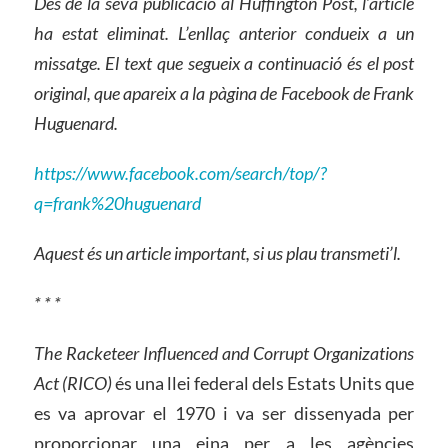
Des de la seva publicació al Huffington Post, l’article
ha estat eliminat. L’enllaç anterior condueix a un
missatge. El text que segueix a continuació és el post
original, que apareix a la pàgina de Facebook de Frank
Huguenard.
https://www.facebook.com/search/top/?
q=frank%20huguenard
Aquest és un article important, si us plau transmeti’l.
* * *
The Racketeer Influenced and Corrupt Organizations
Act (RICO)
és una llei federal dels Estats Units que
es va aprovar el 1970 i va ser dissenyada per
proporcionar una eina per a les agències