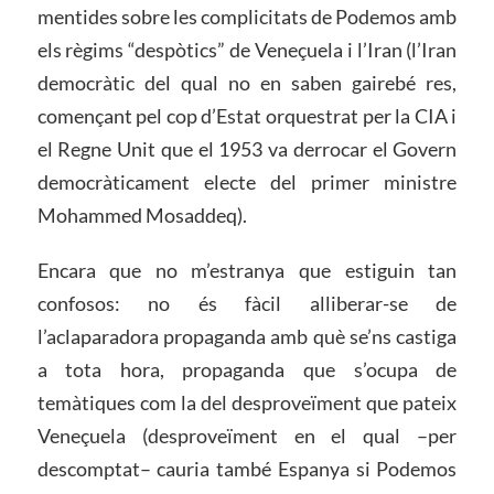
mentides sobre les complicitats de Podemos amb
els règims “despòtics” de Veneçuela i l’Iran (l’Iran
democràtic del qual no en saben gairebé res,
començant pel cop d’Estat orquestrat per la CIA i
el Regne Unit que el 1953 va derrocar el Govern
democràticament electe del primer ministre
Mohammed Mosaddeq).
Encara que no m’estranya que estiguin tan
confosos: no és fàcil alliberar-se de
l’aclaparadora propaganda amb què se’ns castiga
a tota hora, propaganda que s’ocupa de
temàtiques com la del desproveïment que pateix
Veneçuela (desproveïment en el qual ­–per
descomptat– cauria també Espanya si Podemos