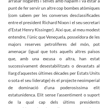
arrasar llogarets i selves amb napalm i va estar a
punt de fer servir un altre cop bombes atòmiques
(com sabem per les converses desclassificades
entre el president Richard Nixon i el seu secretari
d’Estat Henry Kissinger). Així que, al meu modest
entendre, l’únic que Veneçuela, posseïdora de les
majors reserves petrolíferes del món, pot
amenaçar (igual que tots aquells altres països
que, amb una excusa o altra, han estat
successivament desestabilitzats o devastats al
llarg d’aquestes últimes dècades per Estats Units
o sota el seu lideratge) és el projecte neoimperial
de dominació d’una poderosíssima elit
estatunidenca. Elit sense l’assentiment o suport
de la qual cap dels últims presidents