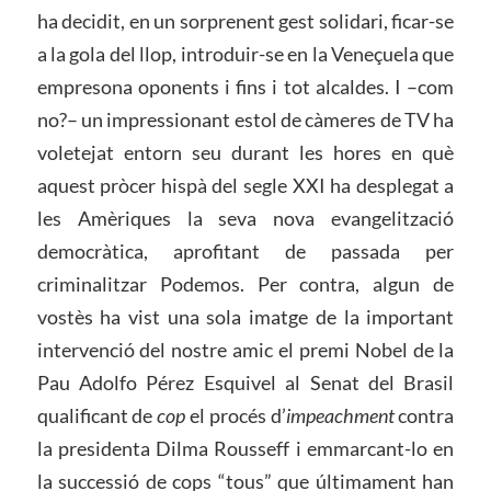
ha decidit, en un sorprenent gest solidari, ficar-se
a la gola del llop, introduir-se en la Veneçuela que
empresona oponents i fins i tot alcaldes. I –com
no?– un impressionant estol de càmeres de TV ha
voletejat entorn seu durant les hores en què
aquest pròcer hispà del segle XXI ha desplegat a
les Amèriques la seva nova evangelització
democràtica, aprofitant de passada per
criminalitzar Podemos. Per contra, algun de
vostès ha vist una sola imatge de la important
intervenció del nostre amic el premi Nobel de la
Pau Adolfo Pérez Esquivel al Senat del Brasil
qualificant de
cop
el procés d’
impeachment
contra
la presidenta Dilma Rousseff i emmarcant-lo en
la successió de cops “tous” que últimament han