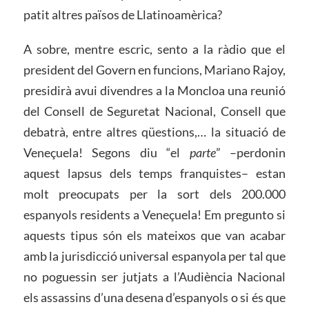
patit altres països de Llatinoamèrica?
A sobre, mentre escric, sento a la ràdio que el
president del Govern en funcions, Mariano Rajoy,
presidirà avui divendres a la Moncloa una reunió
del Consell de Seguretat Nacional, Consell que
debatrà, entre altres qüestions,… la situació de
Veneçuela! Segons diu “el
parte
” –perdonin
aquest lapsus dels temps franquistes­­– estan
molt preocupats per la sort dels 200.000
espanyols residents a Veneçuela! Em pregunto si
aquests tipus són els mateixos que van acabar
amb la jurisdicció universal espanyola per tal que
no poguessin ser jutjats a l’Audiència Nacional
els assassins d’una desena d’espanyols o si és que