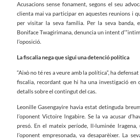
Acusacions sense fonament, segons el seu advoca
clienta mai va participar en aquestes reunions i qu
per visitar la seva família. Per la seva banda, 
Boniface Twagirimana, denuncia un intent d’”inti
l’oposició.
La fiscalia nega que sigui una detenció política
“Això no té res a veure amb la política”, ha defensa
fiscalia, recordant que hi ha una investigació en
detalls sobre el contingut del cas.
Leonille Gasengayire havia estat detinguda breum
l’oponent Victoire Ingabire. Se la va acusar d’ha
presó. En el mateix període, Il·luminée Iragena,
l’oponent empresonada, va desaparèixer. La seva