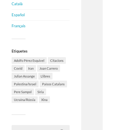
Català
Español
Français
Etiquetes
Adolfo Pérez Esquivel
Citacions
Covid
Iran
Joan Carrero
Julian Assange
Llibres
Palestina/Israel
Països Catalans
Pere Sampol
Síria
Ucraïna/Rússia
Xina