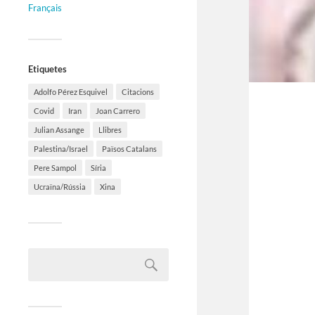
Français
Etiquetes
Adolfo Pérez Esquivel
Citacions
Covid
Iran
Joan Carrero
Julian Assange
Llibres
Palestina/Israel
Països Catalans
Pere Sampol
Síria
Ucraïna/Rússia
Xina