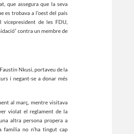
t, que assegura que la seva
e es trobava a l’oest del país
el vicepresident de les FDU,
midació” contra un membre de
t Faustin Nkusi, portaveu de la
 curs i negant-se a donar més
ent al març, mentre visitava
ver violat el reglament de la
 una altra persona propera a
 família no n’ha tingut cap