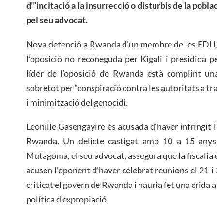
d’”incitació a la insurrecció o disturbis de la pob
pel seu advocat.
Nova detenció a Rwanda d’un membre de les FDU, 
l’oposició no reconeguda per Kigali i presidida p
líder de l’oposició de Rwanda està complint u
sobretot per “conspiració contra les autoritats a tra
i minimització del genocidi.
Leonille Gasengayire és acusada d’haver infringit l
Rwanda. Un delicte castigat amb 10 a 15 anys
Mutagoma, el seu advocat, assegura que la fiscalia
acusen l’oponent d’haver celebrat reunions el 21 i 
criticat el govern de Rwanda i hauria fet una crida 
política d’expropiació.