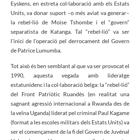
Eyskens, en estreta col·laboració amb els Estats
Units, va donar suport –o més aviat va generar–
la rebel·lió de Moise Tshombe i el “govern”
separatista de Katanga. Tal “rebel·lió” va ser
l’inici de l’operació pel derrocament del Govern
de Patrice Lumumba.
Tot això és ben semblant al que va ser provocat el
1990, aquesta vegada amb lideratge
estatunidenc i la col·laboració belga: la “rebel·lió”
del Front Patriòtic Ruandès (en realitat una
sagnant agressió internacional a Rwanda des de
la veïna Uganda) liderat pel criminal Paul Kagame
(format a les escoles militars dels Estats Units) va
ser el començament de la fi del Govern de Juvénal