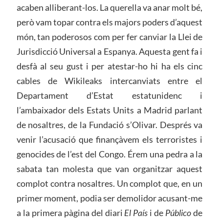
acaben alliberant-los. La querella va anar molt bé,
però vam topar contra els majors poders d’aquest
món, tan poderosos com per fer canviar la Llei de
Jurisdicció Universal a Espanya. Aquesta gent fa i
desfà al seu gust i per atestar-ho hi ha els cinc
cables de Wikileaks intercanviats entre el
Departament d’Estat estatunidenc i
l’ambaixador dels Estats Units a Madrid parlant
de nosaltres, de la Fundació s’Olivar. Després va
venir l’acusació que finançàvem els terroristes i
genocides de l’est del Congo. Érem una pedra a la
sabata tan molesta que van organitzar aquest
complot contra nosaltres. Un complot que, en un
primer moment, podia ser demolidor acusant-me
a la primera pàgina del diari
El País
i de
Público
de