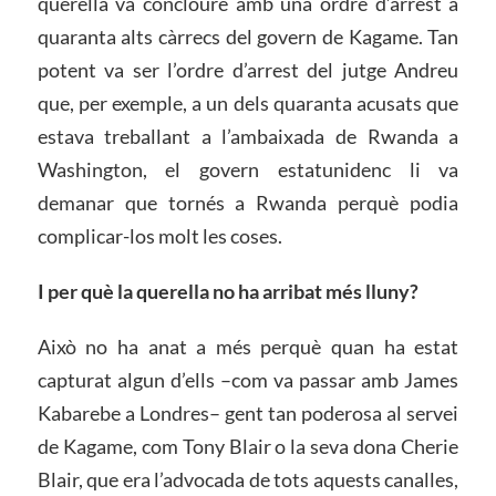
querella va concloure amb una ordre d’arrest a
quaranta alts càrrecs del govern de Kagame. Tan
potent va ser l’ordre d’arrest del jutge Andreu
que, per exemple, a un dels quaranta acusats que
estava treballant a l’ambaixada de Rwanda a
Washington, el govern estatunidenc li va
demanar que tornés a Rwanda perquè podia
complicar-los molt les coses.
I per què la querella no ha arribat més lluny?
Això no ha anat a més perquè quan ha estat
capturat algun d’ells –com va passar amb James
Kabarebe a Londres– gent tan poderosa al servei
de Kagame, com Tony Blair o la seva dona Cherie
Blair, que era l’advocada de tots aquests canalles,