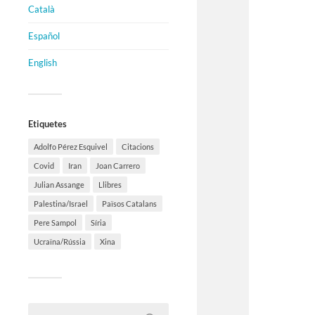
Català
Español
English
Etiquetes
Adolfo Pérez Esquivel
Citacions
Covid
Iran
Joan Carrero
Julian Assange
Llibres
Palestina/Israel
Països Catalans
Pere Sampol
Síria
Ucraïna/Rússia
Xina