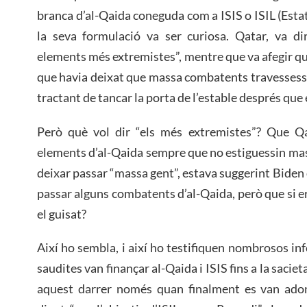
branca d’al-Qaida coneguda com a ISIS o ISIL (Estat I
la seva formulació va ser curiosa. Qatar, va dir
elements més extremistes”, mentre que va afegir q
que havia deixat que massa combatents travessessin
tractant de tancar la porta de l’estable després que 
Però què vol dir “els més extremistes”? Que Qa
elements d’al-Qaida sempre que no estiguessin mas
deixar passar “massa gent”, estava suggerint Biden
passar alguns combatents d’al-Qaida, però que si 
el guisat?
Així ho sembla, i així ho testifiquen nombrosos in
saudites van finançar al-Qaida i ISIS fins a la sacieta
aquest darrer només quan finalment es van ado