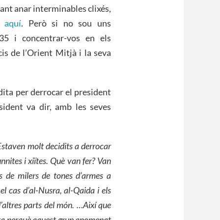
xant anar interminables clixés,
a
aquí
. Però si no sou uns
35 i concentrar-vos en els
s de l’Orient Mitjà i la seva
udita per derrocar el president
esident va dir, amb les seves
staven molt decidits a derrocar
nnites i xiïtes. Què van fer? Van
es de milers de tones d’armes a
el cas d’al-Nusra, al-Qaida i els
’altres parts del món. …Així que
rta perquè aquest grup anomenat