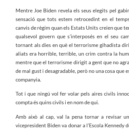
Mentre Joe Biden revela els seus elegits pel gabinet
sensació que tots estem retrocedint en el temps
canvis de règim quan els Estats Units creien que te
qualsevol govern que s’interposés en el seu c
tornant als dies en què el terrorisme gihadista diri
aliats era horrible, terrible, un crim contra la hum
mentre que el terrorisme dirigit a gent que no agra
de mal gust i desagradable, però no una cosa que
companyia.
Tot i que ningú vol fer volar pels aires civils inno
compta és quins civils i en nom de qui.
Amb això al cap, val la pena tornar a revisar un
vicepresident Biden va donar a l’Escola Kennedy d