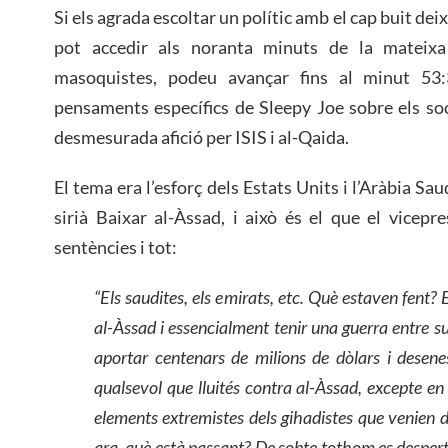
Si els agrada escoltar un polític amb el cap buit dei
pot accedir als noranta minuts de la mateix
masoquistes, podeu avançar fins al minut 53:
pensaments específics de Sleepy Joe sobre els soci
desmesurada afició per ISIS i al-Qaida.
El tema era l’esforç dels Estats Units i l’Aràbia Sa
sirià Baixar al-Àssad, i això és el que el vicepr
sentències i tot:
“Els saudites, els emirats, etc.
Què estaven fent? E
al-Àssad i essencialment tenir una guerra entre su
aportar centenars de milions de dòlars i desen
qualsevol que lluités contra al-Àssad, excepte en 
elements extremistes dels gihadistes que venien d
ara, què està passant? De sobte tothom es despe