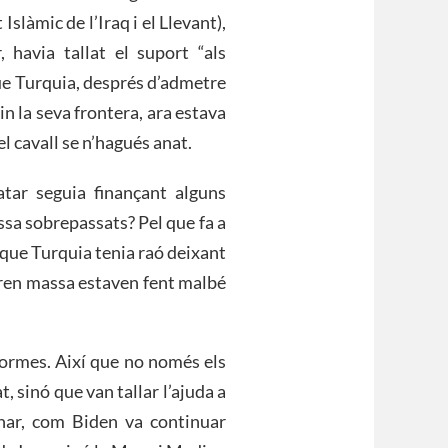
slàmic de l’Iraq i el Llevant),
, havia tallat el suport “als
ue Turquia, després d’admetre
 la seva frontera, ara estava
el cavall se n’hagués anat.
tar seguia finançant alguns
sa sobrepassats? Pel que fa a
 que Turquia tenia raó deixant
eren massa estaven fent malbé
formes. Així que no només els
t, sinó que van tallar l’ajuda a
nar, com Biden va continuar