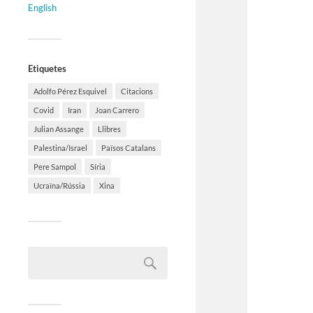
English
Etiquetes
Adolfo Pérez Esquivel
Citacions
Covid
Iran
Joan Carrero
Julian Assange
Llibres
Palestina/Israel
Països Catalans
Pere Sampol
Síria
Ucraïna/Rússia
Xina