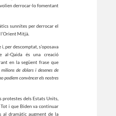
 volien derrocar-lo fomentant
àtics sunnites per derrocar el
 l’Orient Mitjà.
 i, per descomptat, s’oposava
e al-Qaida és una creació
rant en la següent frase que
 milions de dòlars i desenes de
no podíem convèncer els nostres
s protestes dels Estats Units,
 Tot i que Biden va continuar
es al dramàtic augment de la