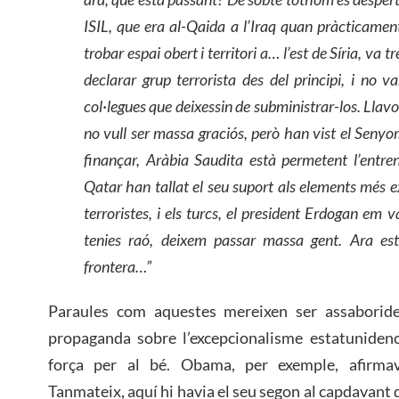
ISIL, que era al-Qaida a l’Iraq quan pràcticament
trobar espai obert i territori a… l’est de Síria, va
declarar grup terrorista des del principi, i no 
col·legues que deixessin de subministrar-los. Llavo
no vull ser massa graciós, però han vist el Senyo
finançar, Aràbia Saudita està permetent l’entr
Qatar han tallat el seu suport als elements més e
terroristes, i els turcs, el president Erdogan em v
tenies raó, deixem passar massa gent. Ara est
frontera…”
Paraules com aquestes mereixen ser assaborid
propaganda sobre l’excepcionalisme estatunidenc
força per al bé. Obama, per exemple, afirmav
Tanmateix, aquí hi havia el seu segon al capdavant d