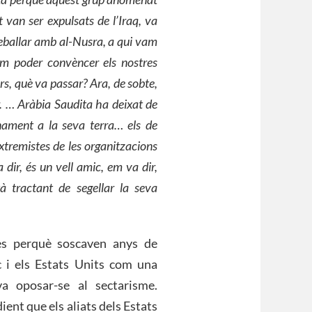
 van ser expulsats de l’Iraq, va
 treballar amb al-Nusra, a qui vam
vam poder convèncer els nostres
rs, què va passar? Ara, de sobte,
r. … Aràbia Saudita ha deixat de
enament a la seva terra… els de
xtremistes de les organitzacions
a dir, és un vell amic, em va dir,
à tractant de segellar la seva
es perquè soscaven anys de
 i els Estats Units com una
a oposar-se al sectarisme.
ient que els aliats dels Estats