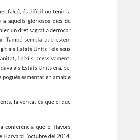
 falcó, és difícil no tenir la
 a aquells gloriosos dies de
nien un dret sagrat a derrocar
amí. També sembla que estem
git als Estats Units i els seus
anitat, i així successivament,
dava als Estats Units era, bé,
 es pogués esmentar en amable
cents, la veritat és que el que
a conferència que el llavors
e Harvard l’octubre del 2014.