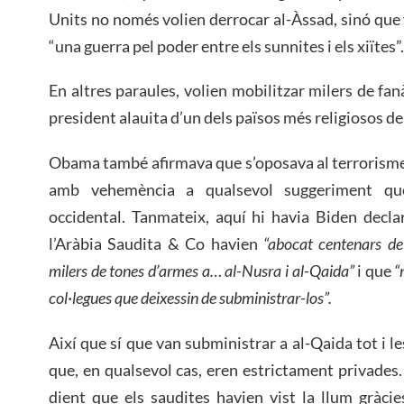
Units no només volien derrocar al-Àssad, sinó que
“una guerra pel poder entre els sunnites i els xiïtes”.
En altres paraules, volien mobilitzar milers de fan
president alauita d’un dels països més religiosos de
Obama també afirmava que s’oposava al terrorisme
amb vehemència a qualsevol suggeriment qu
occidental. Tanmateix, aquí hi havia Biden decla
l’Aràbia Saudita & Co havien
“abocat centenars de
milers de tones d’armes a… al-Nusra i al-Qaida”
i que
“
col·legues que deixessin de subministrar-los”.
Així que sí que van subministrar a al-Qaida tot i le
que, en qualsevol cas, eren estrictament privades.
dient que els saudites havien vist la llum gràci