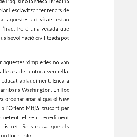
 de Iraq, sinó la Meca i Medina
lar i esclavitzar centenars de
a, aquestes activitats estan
l’Iraq. Però una vegada que
ualsevol nació civilitzada pot
ar aquestes ximpleries no van
galledes de pintura vermella.
 educat aplaudiment. Encara
 arribar a Washington. En lloc
va ordenar anar al que el
New
a l’Orient Mitjà” trucant per
nsmetent el seu penediment
ndiscret. Se suposa que els
un lloc públic.