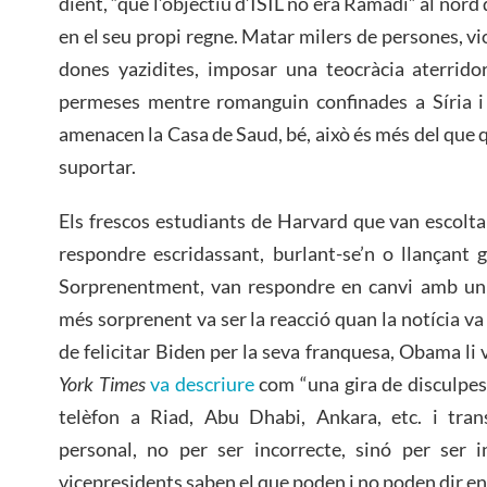
dient, “que l’objectiu d’ISIL no era Ramadi” al nord
en el seu propi regne. Matar milers de persones, vio
dones yazidites, imposar una teocràcia aterridor
permeses mentre romanguin confinades a Síria i 
amenacen la Casa de Saud, bé, això és més del que q
suportar.
Els frescos estudiants de Harvard que van escolt
respondre escridassant, burlant-se’n o llançant 
Sorprenentment, van respondre en canvi amb un
més sorprenent va ser la reacció quan la notícia va
de felicitar Biden per la seva franquesa, Obama li 
York Times
va descriure
com “una gira de disculpes 
telèfon a Riad, Abu Dhabi, Ankara, etc. i tra
personal, no per ser incorrecte, sinó per ser i
vicepresidents saben el que poden i no poden dir en 