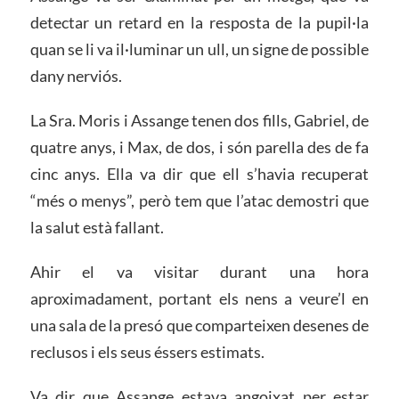
detectar un retard en la resposta de la pupil·la
quan se li va il·luminar un ull, un signe de possible
dany nerviós.
La Sra. Moris i Assange tenen dos fills, Gabriel, de
quatre anys, i Max, de dos, i són parella des de fa
cinc anys. Ella va dir que ell s’havia recuperat
“més o menys”, però tem que l’atac demostri que
la salut està fallant.
Ahir el va visitar durant una hora
aproximadament, portant els nens a veure’l en
una sala de la presó que comparteixen desenes de
reclusos i els seus éssers estimats.
Va dir que Assange estava angoixat per estar