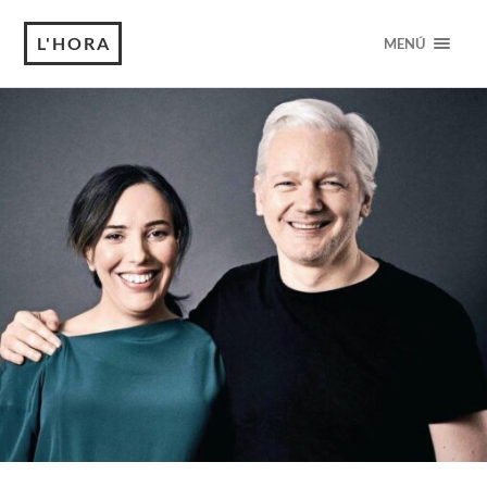
L'HORA
MENÚ