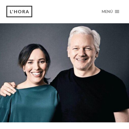
L'HORA
MENÚ