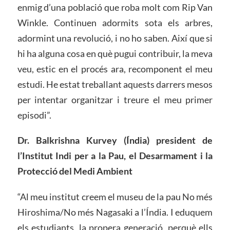
enmig d’una població que roba molt com Rip Van
Winkle. Continuen adormits sota els arbres,
adormint una revolució, i no ho saben. Així que si
hi ha alguna cosa en què pugui contribuir, la meva
veu, estic en el procés ara, recomponent el meu
estudi. He estat treballant aquests darrers mesos
per intentar organitzar i treure el meu primer
episodi”.
Dr. Balkrishna Kurvey (Índia) president de
l’Institut Indi per a la Pau, el Desarmament i la
Protecció del Medi Ambient
“Al meu institut creem el museu de la pau No més
Hiroshima/No més Nagasaki a l’Índia. I eduquem
els estudiants, la propera generació, perquè ells