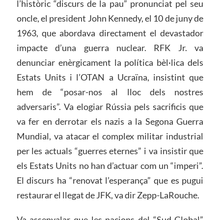
l’històric “discurs de la pau” pronunciat pel seu
oncle, el president John Kennedy, el 10 de juny de
1963, que abordava directament el devastador
impacte d’una guerra nuclear. RFK Jr. va
denunciar enèrgicament la política bèl·lica dels
Estats Units i l’OTAN a Ucraïna, insistint que
hem de “posar-nos al lloc dels nostres
adversaris”. Va elogiar Rússia pels sacrificis que
va fer en derrotar els nazis a la Segona Guerra
Mundial, va atacar el complex militar industrial
per les actuals “guerres eternes” i va insistir que
els Estats Units no han d’actuar com un “imperi”.
El discurs ha “renovat l’esperança” que es pugui
restaurar el llegat de JFK, va dir Zepp-LaRouche.
Va assenyalar que les nacions del “Sud Global”