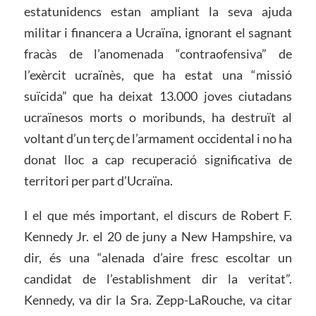
estatunidencs estan ampliant la seva ajuda
militar i financera a Ucraïna, ignorant el sagnant
fracàs de l’anomenada “contraofensiva” de
l’exèrcit ucraïnès, que ha estat una “missió
suïcida” que ha deixat 13.000 joves ciutadans
ucraïnesos morts o moribunds, ha destruït al
voltant d’un terç de l’armament occidental i no ha
donat lloc a cap recuperació significativa de
territori per part d’Ucraïna.
I el que més important, el discurs de Robert F.
Kennedy Jr. el 20 de juny a New Hampshire, va
dir, és una “alenada d’aire fresc escoltar un
candidat de l’establishment dir la veritat”.
Kennedy, va dir la Sra. Zepp-LaRouche, va citar