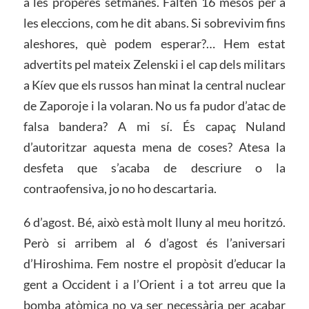
a les properes setmanes. Falten 16 mesos per a
les eleccions, com he dit abans. Si sobrevivim fins
aleshores, què podem esperar?… Hem estat
advertits pel mateix Zelenski i el cap dels militars
a Kíev que els russos han minat la central nuclear
de Zaporoje i la volaran. No us fa pudor d’atac de
falsa bandera? A mi sí. És capaç Nuland
d’autoritzar aquesta mena de coses? Atesa la
desfeta que s’acaba de descriure o la
contraofensiva, jo no ho descartaria.
6 d’agost. Bé, això està molt lluny al meu horitzó.
Però si arribem al 6 d’agost és l’aniversari
d’Hiroshima. Fem nostre el propòsit d’educar la
gent a Occident i a l’Orient i a tot arreu que la
bomba atòmica no va ser necessària per acabar