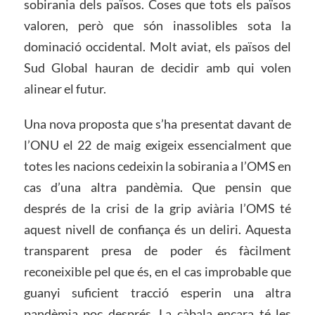
sobirania dels països. Coses que tots els països
valoren, però que són inassolibles sota la
dominació occidental. Molt aviat, els països del
Sud Global hauran de decidir amb qui volen
alinear el futur.
Una nova proposta que s’ha presentat davant de
l’ONU el 22 de maig exigeix ​​essencialment que
totes les nacions cedeixin la sobirania a l’OMS en
cas d’una altra pandèmia. Que pensin que
després de la crisi de la grip aviària l’OMS té
aquest nivell de confiança és un deliri. Aquesta
transparent presa de poder és fàcilment
reconeixible pel que és, en el cas improbable que
guanyi suficient tracció esperin una altra
pandèmia poc després. La càbala encara té les