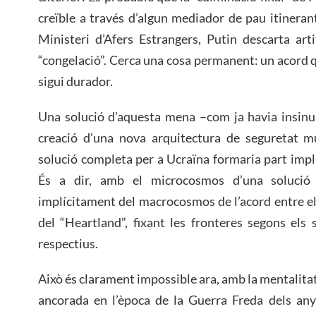
creïble a través d’algun mediador de pau itinerant
Ministeri d’Afers Estrangers, Putin descarta artif
“congelació”. Cerca una cosa permanent: un acord q
sigui durador.
Una solució d’aquesta mena –com ja havia insinu
creació d’una nova arquitectura de seguretat mu
solució completa per a Ucraïna formaria part impl
És a dir, amb el microcosmos d’una solució 
implícitament del macrocosmos de l’acord entre els
del “Heartland”, fixant les fronteres segons els
respectius.
Això és clarament impossible ara, amb la mentalitat
ancorada en l’època de la Guerra Freda dels anys