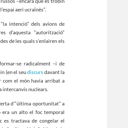
 russos –encara que es trobin
l’espai aeri ucraïnès”.
 “la intenció” dels avions de
s d’aquesta “autorització”
des de les quals s’enlairen els
formar-se radicalment –i de
n (en el seu
discurs
davant la
ar com el món havia arribat a
a intercanvis nuclears.
ferta d'”última oportunitat” a
 era un alto el foc temporal
 es tractava de congelar el