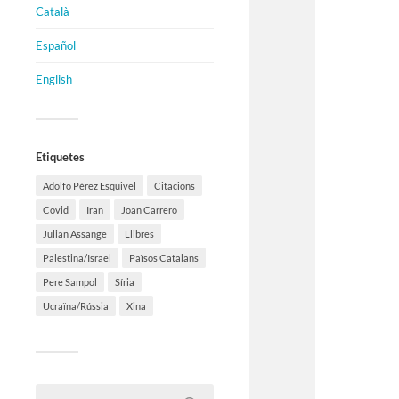
Català
Español
English
Etiquetes
Adolfo Pérez Esquivel
Citacions
Covid
Iran
Joan Carrero
Julian Assange
Llibres
Palestina/Israel
Països Catalans
Pere Sampol
Síria
Ucraïna/Rússia
Xina