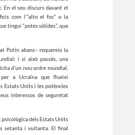
. En el seu discurs davant el
icis com l'”alto el foc” o la
ue tingui “potes sòlides”, que
at Putin abans– requereix la
ndial; i si això passés, una
ícita d’un nou ordre mundial.
per a Ucraïna que flueixi
 Estats Units i les potències
 seus interessos de seguretat
 psicològica dels Estats Units
 setanta i vuitanta. El final