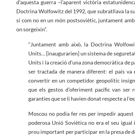
d’aquesta guerra –l’aparent victòria estatunidenca
Doctrina Wolfowitz del 1992, que subratllava la 
sí com no en un món postsoviètic, juntament amb l'
on sorgeixin”.
“Juntament amb això, la Doctrina Wolfow
Units… [inaugurarien] un sistema de seguretat 
Units i la creació d’una zona democràtica de p
ser tractada de manera diferent: el país va 
convertir en un competidor geopolític insigni
que els gestos d’oferiment pacífic van ser r
garanties que se li havien donat respecte a l’
Moscou no podia fer res per impedir aquest a
poderosa Unió Soviètica no era el seu igual i
prou important per participar en la presa de d