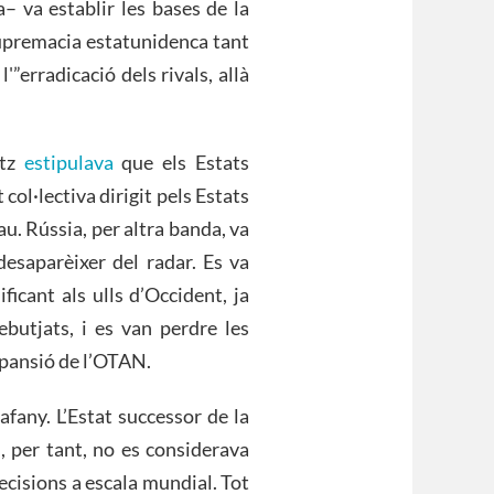
– va establir les bases de la
supremacia estatunidenca tant
”erradicació dels rivals, allà
itz
estipulava
que els Estats
col·lectiva dirigit pels Estats
au. Rússia, per altra banda, va
desaparèixer del radar. Es va
ficant als ulls d’Occident, ja
ebutjats, i es van perdre les
expansió de l’OTAN.
fany. L’Estat successor de la
, per tant, no es considerava
ecisions a escala mundial. Tot