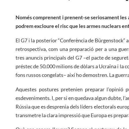
Només comprenent i prenent-se seriosament les a
podrem excloure el risc que les armes nuclears ent
El G7 i la posterior “Conferència de Bürgenstock” 
retrospectiva, com una preparació per a una guer
tres anuncis principals del G7 –el pacte de segure
préstec de 50.000 milions de dòlars a Ucraïna i la c
fons russos congelats– així ho demostren. La guerra 
Aquestes postures pretenien preparar l’opinió p
esdeveniments. I, per si en quedava algun dubte, l’
Rússia que es desprenia dels líders electorals euro
transmetre la clara impressió que Europa es prepara