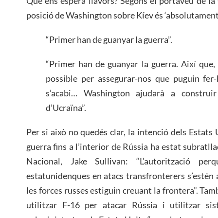
Què ens espera llavors? Segons el portaveu de la
posició de Washington sobre Kíev és ‘absolutament 
“Primer han de guanyar la guerra”.
“Primer han de guanyar la guerra. Així que,
possible per assegurar-nos que puguin fer-
s’acabi… Washington ajudarà a construir 
d’Ucraïna”.
Per si això no quedés clar, la intenció dels Estats 
guerra fins a l’interior de Rússia ha estat subratll
Nacional, Jake Sullivan: “L’autorització per
estatunidenques en atacs transfronterers s’estén a
les forces russes estiguin creuant la frontera”. Ta
utilitzar F-16 per atacar Rússia i utilitzar si