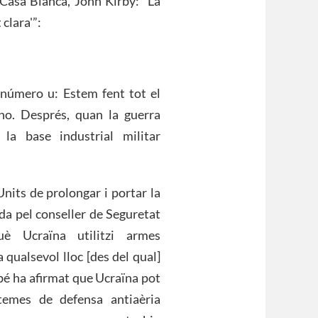
 Casa Blanca, John Kirby: “La
clara'”:
 número u: Estem fent tot el
ho. Després, quan la guerra
la base industrial militar
Units de prolongar i portar la
ada pel conseller de Seguretat
què Ucraïna utilitzi armes
 qualsevol lloc [des del qual]
mbé ha afirmat que Ucraïna pot
stemes de defensa antiaèria