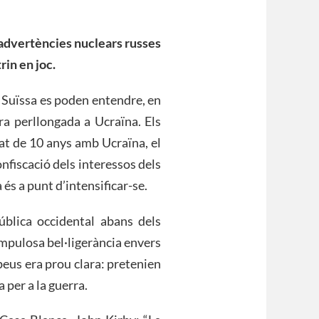
dvertències nuclears russes
rin en joc.
a Suïssa es poden entendre, en
ra perllongada a Ucraïna. Els
tat de 10 anys amb Ucraïna, el
onfiscació dels interessos dels
és a punt d’intensificar-se.
ública occidental abans dels
ampulosa bel·ligerància envers
peus era prou clara: pretenien
 per a la guerra.