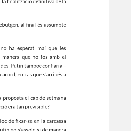
la finalització definitiva de la
rebutgen, al final és assumpte
 no ha esperat mai que les
ra manera que no fos amb el
udes. Putin tampoc confiaria –
acord, en cas que s’arribés a
sta proposta el cap de setmana
cció era tan previsible?
loc de fixar-se en la carcassa
Putin no s’assoleixi de manera