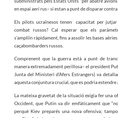
subministrats pels Estats Units “per abatre avions
en espai aeri rus– si estan a punt de disparar contra 
Els pilots ucraïnesos tenen capacitat per jutjar
combat russos? Cal esperar que els paràmetre
s’ampliïn ràpidament, fins a assolir les bases aèries 
caçabombarders russos.
Comprenent que la guerra està a punt de trans
manera extremadament perillosa– el president Puti
Junta del Ministeri d’Afers Estrangers) va detall
aquesta conjuntura crucial, que es podria estendre 
La mateixa gravetat de la situació exigia fer una o
Occident, que Putin va dir emfàticament que “no
perquè Kíev preparés una nova ofensiva; tampoc