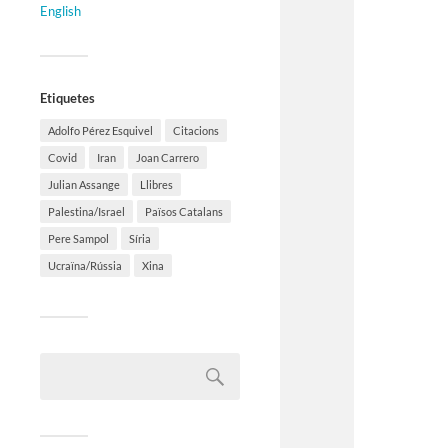
English
Etiquetes
Adolfo Pérez Esquivel
Citacions
Covid
Iran
Joan Carrero
Julian Assange
Llibres
Palestina/Israel
Països Catalans
Pere Sampol
Síria
Ucraïna/Rússia
Xina