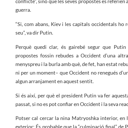
conflicte”, sinó que les seves propostes es referien a 
guerra.
“Si, com abans, Kíev i les capitals occidentals ho 
seu”, va dir Putin.
Perquè quedi clar, és gairebé segur que Putin
propostes fossin rebudes a Occident d’una alt
menyspreu i la burla amb què, de fet, han estat reb
ni per un moment– que Occident no renegués d’un 
algun arranjament en aquest sentit.
Si és així, per què el president Putin va fer aque
passat, si no es pot confiar en Occident i la seva rea
Potser cal cercar la nina Matryoshka interior, en l
exterior: És probable que la “culminació final” de 