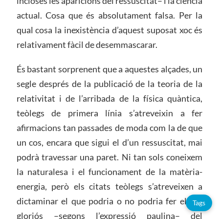
incloses les aparicions del ressuscitat– i la ciència
actual. Cosa que és absolutament falsa. Per la
qual cosa la inexistència d’aquest suposat xoc és
relativament fàcil de desemmascarar.
És bastant sorprenent que a aquestes alçades, un
segle després de la publicació de la teoria de la
relativitat i de l’arribada de la física quàntica,
teòlegs de primera línia s’atreveixin a fer
afirmacions tan passades de moda com la de que
un cos, encara que sigui el d’un ressuscitat, mai
podrà travessar una paret. Ni tan sols coneixem
la naturalesa i el funcionament de la matèria-
energia, però els citats teòlegs s’atreveixen a
dictaminar el que podria o no podria fer el cos
Tags
gloriós –segons l’expressió paulina– del