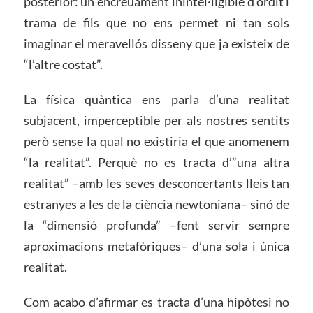
posterior: un encreuament inintel·ligible d’ordit i
trama de fils que no ens permet ni tan sols
imaginar el meravellós disseny que ja existeix de
“l’altre costat”.
La física quàntica ens parla d’una realitat
subjacent, imperceptible per als nostres sentits
però sense la qual no existiria el que anomenem
“la realitat”. Perquè no es tracta d’”una altra
realitat” –amb les seves desconcertants lleis tan
estranyes a les de la ciència newtoniana– sinó de
la “dimensió profunda” –fent servir sempre
aproximacions metafòriques– d’una sola i única
realitat.
Com acabo d’afirmar es tracta d’una hipòtesi no