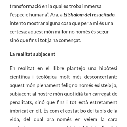
transformació en la qual es troba immersa
l’espècie humana”. Ara, a
El Shalom del resucitado
,
intento mostrar alguna cosa que per a mi és una
certesa: aquest món millor no només és segur
sinó que fins i tot ja ha començat.
La realitat subjacent
En realitat en el llibre plantejo una hipòtesi
científica i teològica molt més desconcertant:
aquest món plenament feliç no només existeix ja,
subjacent al nostre món quotidià tan carregat de
penalitats, sinó que fins i tot està estretament
imbricat en ell. És com el costat bo del tapís de la
vida, del qual ara només en veiem la cara