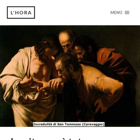
L'HORA
MENÚ