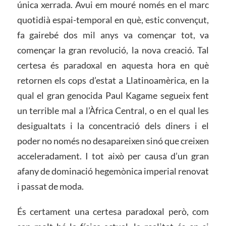
única xerrada. Avui em mouré només en el marc
quotidià espai-temporal en què, estic convençut,
fa gairebé dos mil anys va començar tot, va
començar la gran revolució, la nova creació. Tal
certesa és paradoxal en aquesta hora en què
retornen els cops d’estat a Llatinoamèrica, en la
qual el gran genocida Paul Kagame segueix fent
un terrible mal a l’Àfrica Central, o en el qual les
desigualtats i la concentració dels diners i el
poder no només no desapareixen sinó que creixen
acceleradament. I tot això per causa d’un gran
afany de dominació hegemònica imperial renovat
i passat de moda.
És certament una certesa paradoxal però, com