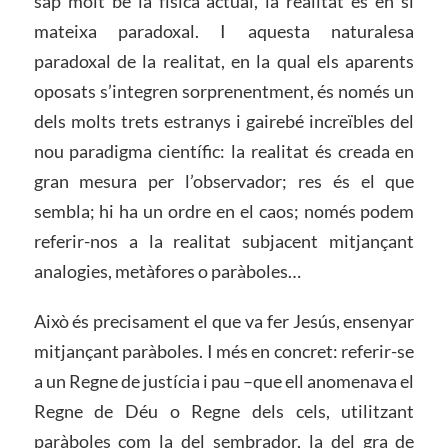
sap molt bé la física actual, la realitat és en si
mateixa paradoxal. I aquesta naturalesa
paradoxal de la realitat, en la qual els aparents
oposats s’integren sorprenentment, és només un
dels molts trets estranys i gairebé increïbles del
nou paradigma científic: la realitat és creada en
gran mesura per l’observador; res és el que
sembla; hi ha un ordre en el caos; només podem
referir-nos a la realitat subjacent mitjançant
analogies, metàfores o paràboles…
Això és precisament el que va fer Jesús, ensenyar
mitjançant paràboles. I més en concret: referir-se
a un Regne de justícia i pau –que ell anomenava el
Regne de Déu o Regne dels cels, utilitzant
paràboles com la del sembrador, la del gra de