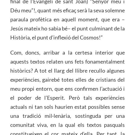
final de l’Evangeli de sant Joan) “Senyor meu i
Déu meu”!, quant més eficaç serà la seva solemne
paraula profètica en aquell moment, que era –
Jesús mateix ho sabia bé– el punt culminant de la
Història, el punt d’inflexió del Cosmos!”
Com, doncs, arribar a la certesa interior que
aquests textos relaten uns fets fonamentalment
històrics? A tot el llarg del llibre recullo algunes
experiències, gairebé totes elles de cristians del
meu propi entorn, que ens confirmen l’actuació i
el poder de l’Esperit. Però tals experiències
actuals ni tan sols haurien estat possibles sense
una tradició mil·lenària, sostinguda per una
comunitat viva, en la qual els textos pasquals
constitueixen el cor mateix d’ella. Per tant, la