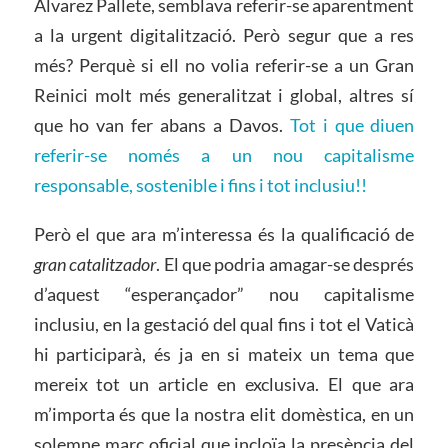
Álvarez Pallete, semblava referir-se aparentment
a la urgent digitalització. Però segur que a res
més? Perquè si ell no volia referir-se a un Gran
Reinici molt més generalitzat i global, altres sí
que ho van fer abans a Davos.
Tot i que diuen
referir-se només a un nou capitalisme
responsable, sostenible i fins i tot inclusiu!!
Però el que ara m’interessa és la qualificació de
gran catalitzador
. El que podria amagar-se després
d’aquest “esperançador” nou capitalisme
inclusiu, en la gestació del qual fins i tot el Vaticà
hi participarà, és ja en si mateix un tema que
mereix tot un article en exclusiva. El que ara
m’importa és que la nostra elit domèstica, en un
solemne marc oficial que incloïa la presència del