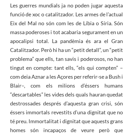
Les guerres mundials ja no poden jugar aquesta
funció de xoc o catalitzador. Les armes de l’actual
Eix del Mal no són com les de Líbia o Síria. Són
massa poderoses i tot acabaria segurament en un
apocalipsi total. La pandèmia és ara el Gran
Catalitzador. Però hi ha un “petit detall”, un “petit
problema” que ells, tan savis i poderosos, no han
tingut en compte: tant ells, “els qui compten” –
com deia Aznar a les Açores per referir-se a Bush i
Blair–, com els milions d’éssers humans
“descartables” les vides dels quals hauran quedat
destrossades després d’aquesta gran crisi, són
éssers immortals revestits d’una dignitat que no
té preu. Immortalitat i dignitat que aquests grans
homes són incapaços de veure però que