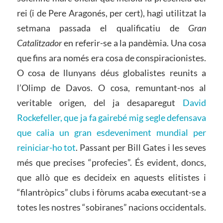
rei (i de Pere Aragonés, per cert), hagi utilitzat la
setmana passada el qualificatiu de
Gran
Catalitzador
en referir-se a la pandèmia. Una cosa
que fins ara només era cosa de conspiracionistes.
O cosa de llunyans déus globalistes reunits a
l’Olimp de Davos. O cosa, remuntant-nos al
veritable origen, del ja desaparegut
David
Rockefeller, que ja fa gairebé mig segle defensava
que calia un gran esdeveniment mundial per
reiniciar-ho tot
. Passant per Bill Gates i les seves
més que precises “profecies”. És evident, doncs,
que allò que es decideix en aquests elitistes i
“filantròpics” clubs i fòrums acaba executant-se a
totes les nostres “sobiranes” nacions occidentals.