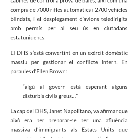
cabines de control a prova de bales, així com una
compra de 7000 rifles automàtics i 2700 vehicles
blindats, i el desplegament d’avions teledirigits
amb permís per al seu ús en ciutadans
estatunidencs.
El DHS s’està convertint en un exèrcit domèstic
massiu per gestionar el conflicte intern. En
paraules d’Ellen Brown:
“algú al govern està esperant alguns
disturbis civils greus…”
La cap del DHS, Janet Napolitano, va afirmar que
això era per preparar-se per una afluència
massiva d’immigrants als Estats Units que