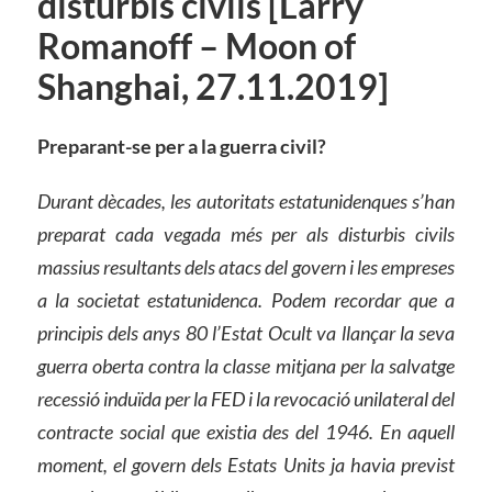
disturbis civils [Larry
Romanoff – Moon of
Shanghai, 27.11.2019]
Preparant-se per
a
la guerra civil?
Durant dècades, les autoritats estatunidenques s’han
preparat cada vegada més per als disturbis civils
massius resultants dels atacs del govern i les empreses
a la societat
estatunidenca
. Podem recordar que a
principis dels anys 80 l’Estat Ocult va llançar la seva
guerra oberta contra la classe mitjana per la salvatge
recessió induïda per la FED i la revocació unilateral del
contracte social que existia des de
l
1946. En aquell
moment, el govern dels Estats Units ja havia previst