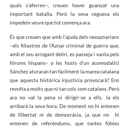
quals s’aferren–, creuen haver guanyat una
important batalla. Però la seva ceguesa els
impedeix veure que tot comença ara.
És que creuen que amb l’ajuda dels neoaznarians
–els fillastres de l’Aznar criminal de guerra que,
amb el seu arrogant deliri, es passeja i vanta pels
fòrums hispans– o les hosts d’un acomodatici
Sánchez aturaran tan fàcilment la marea catalana
que aquesta històrica injustícia provocarà? Ens
revolta a molts que ni tan sols som catalans. Però
ara no val la pena ni dirigir-se a ells. Ja els
arribarà la seva hora. De moment no hi entenen
de llibertat ni de democràcia, ja que no hi
entenen de referèndums, que tantes fòbies