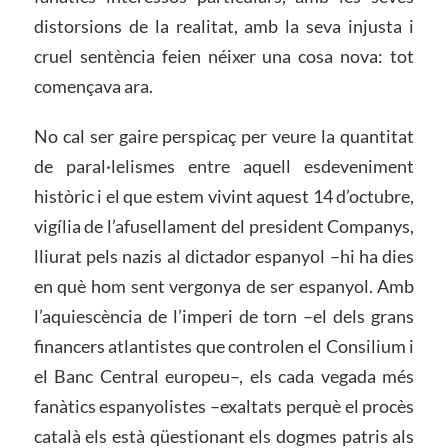
distorsions de la realitat, amb la seva injusta i
cruel sentència feien néixer una cosa nova: tot
començava ara.
No cal ser gaire perspicaç per veure la quantitat
de paral·lelismes entre aquell esdeveniment
històric i el que estem vivint aquest 14 d’octubre,
vigília de l’afusellament del president Companys,
lliurat pels nazis al dictador espanyol –hi ha dies
en què hom sent vergonya de ser espanyol. Amb
l’aquiescència de l’imperi de torn –el dels grans
financers atlantistes que controlen el Consilium i
el Banc Central europeu–, els cada vegada més
fanàtics espanyolistes –exaltats perquè el procès
català els està qüestionant els dogmes patris als