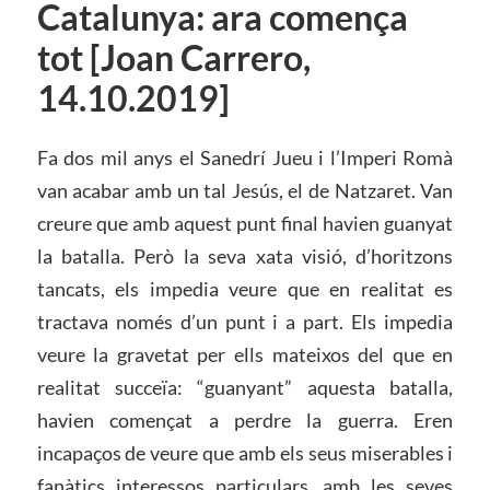
Catalunya: ara comença
tot [Joan Carrero,
14.10.2019]
Fa dos mil anys el Sanedrí Jueu i l’Imperi Romà
van acabar amb un tal Jesús, el de Natzaret. Van
creure que amb aquest punt final havien guanyat
la batalla. Però la seva xata visió, d’horitzons
tancats, els impedia veure que en realitat es
tractava només d’un punt i a part. Els impedia
veure la gravetat per ells mateixos del que en
realitat succeïa: “guanyant” aquesta batalla,
havien començat a perdre la guerra. Eren
incapaços de veure que amb els seus miserables i
fanàtics interessos particulars, amb les seves