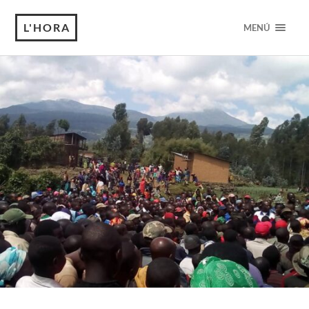
L'HORA
MENÚ