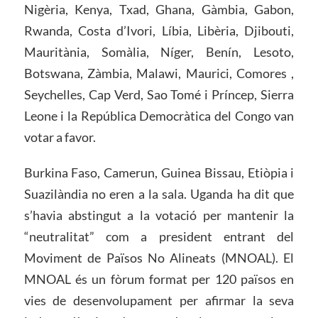
Nigèria, Kenya, Txad, Ghana, Gàmbia, Gabon,
Rwanda, Costa d’Ivori, Líbia, Libèria, Djibouti,
Mauritània, Somàlia, Níger, Benín, Lesoto,
Botswana, Zàmbia, Malawi, Maurici, Comores ,
Seychelles, Cap Verd, Sao Tomé i Príncep, Sierra
Leone i la República Democràtica del Congo van
votar a favor.
Burkina Faso, Camerun, Guinea Bissau, Etiòpia i
Suazilàndia no eren a la sala. Uganda ha dit que
s’havia abstingut a la votació per mantenir la
“neutralitat” com a president entrant del
Moviment de Països No Alineats (MNOAL). El
MNOAL és un fòrum format per 120 països en
vies de desenvolupament per afirmar la seva