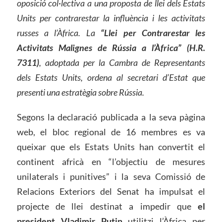
oposició col·lectiva a una proposta de llei dels Estats
Units per contrarestar la influència i les activitats
russes a l’Àfrica. La
“Llei per
C
ontrarestar les
A
ctivitats
M
alignes de Rússia a l’Àfrica” ​​
(H.R.
7311)
, adoptada per la Cambra de Representants
dels Estats Units, ordena al secretari d’Estat
que
presenti una estratègia sobre Rússia.
Segons la declaració publicada a la seva pàgina
web, el bloc regional de 16 membres es va
queixar que els Estats Units han convertit el
continent africà en “l’objectiu de mesures
unilaterals i punitives” i la seva Comissió de
Relacions Exteriors del Senat ha impulsat el
projecte de llei destinat a impedir que
el
president Vladimir Putin
utilitzi l’Àfrica per