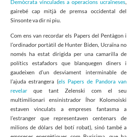
Demòcrata vinculades a operacions ucraïneses
,
gairebé cap mitjà de premsa occidental del
Sinsonte va dir ni piu.
Com ens van recordar els Papers del Pentàgon i
l’ordinador portàtil de Hunter Biden, Ucraïna no
només ha estat dirigida per una camarilla de
polítics estafadors que blanquegen diners i
gaudeixen d’un desviament interminable de
l’ajuda estrangera (
els Papers de Pandora van
revelar
que tant Zelenski com el seu
multimilionari ensinistrador Íhor Kolomoiski
estaven vinculats a empreses fantasma a
l’estranger que representaven centenars de
milions de dòlars del botí robat), sinó també a
empreses energètiques com Burisima, que ha