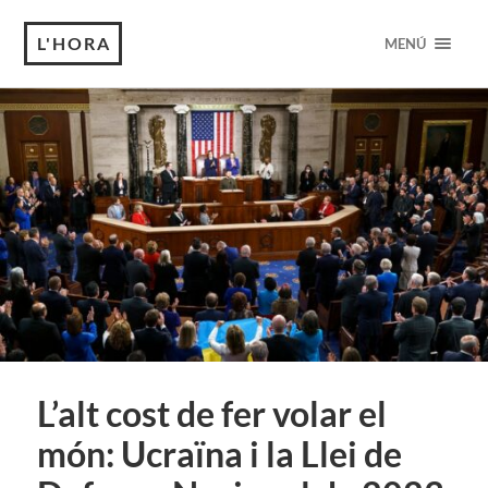
L'HORA
MENÚ
L’alt cost de fer volar el
món: Ucraïna i la Llei de