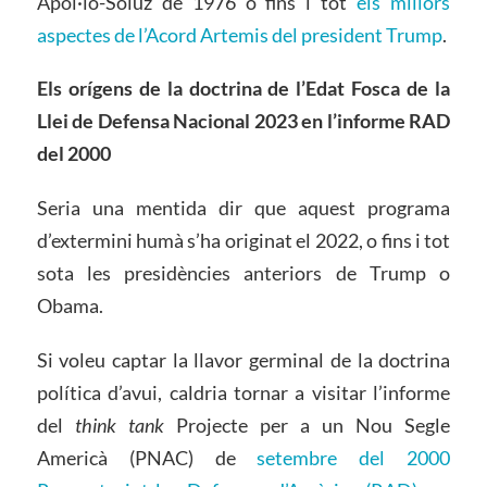
Apol·lo-Soiuz de 1976 o fins i tot
els millors
aspectes de l’Acord Artemis del president Trump
.
Els orígens
de la doctrina de l’Edat Fosca de la
Llei de Defensa Nacional 2023
en l’informe RAD
del 2000
Seria una mentida dir que aquest programa
d’extermini humà s’ha originat el 2022, o fins i tot
sota les presidències anteriors de Trump o
Obama.
Si voleu captar la llavor germinal de la doctrina
política d’avui, caldria tornar a visitar l’informe
del
t
hink
t
ank
Projecte per a un Nou Segle
Americà (PNAC) de
setembre del 2000