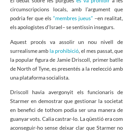
El debat sobre les purgues
es va prohibir
a les
circumscripcions locals, amb l’argument que
podria fer que els
“membres jueus”
–en realitat,
els apologistes d’Israel– se sentissin insegurs.
Aquest procés va assolir un nou nivell de
surrealisme amb
la prohibició
, el mes passat, que
la popular figura de Jamie Driscoll, primer batlle
de North of Tyne, es presentés a la reelecció amb
una plataforma socialista.
Driscoll havia avergonyit els funcionaris de
Starmer en demostrar que gestionar la societat
en benefici de tothom podia ser una manera de
guanyar vots. Calia castrar-lo. La qüestió era com
aconseguir-ho sense deixar clar que Starmer no