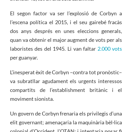
El segon factor va ser l’explosió de Corbyn a
l’escena política el 2015, i el seu gairebé fracàs
dos anys després en unes eleccions generals,
quan va obtenir el major augment de vots per als
laboristes des del 1945. Li van faltar
2.000 vots
per guanyar.
L’inesperat èxit de Corbyn –contra tot pronòstic–
va subratllar agudament els urgents interessos
compartits de l’establishment britànic i el
moviment sionista.
Un govern de Corbyn frenaria els privilegis d’una
elit governant; amenaçaria la maquinària bèl·lica
colonial d’Occident, l’OTAN; i intentaria posar fi