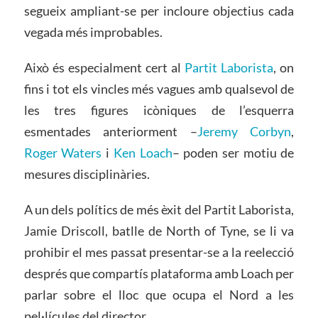
segueix ampliant-se per incloure objectius cada
vegada més improbables.
Això és especialment cert al
Partit Laborista
, on
fins i tot els vincles més vagues amb qualsevol de
les tres figures icòniques de l’esquerra
esmentades anteriorment –
Jeremy Corbyn
,
Roger Waters
i
Ken Loach
– poden ser motiu de
mesures disciplinàries.
A un dels polítics de més èxit del Partit Laborista,
Jamie Driscoll, batlle de North of Tyne, se li va
prohibir el mes passat presentar-se a la reelecció
després que compartís plataforma amb Loach per
parlar sobre el lloc que ocupa el Nord a les
pel·lícules del director.