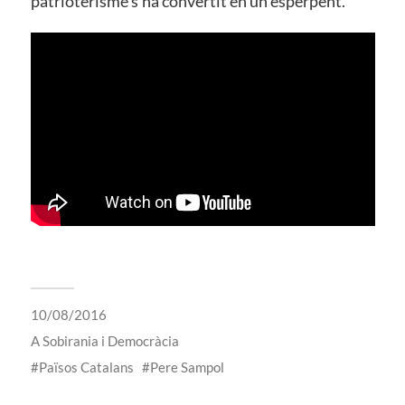
patrioterisme s’ha convertit en un esperpent.
10/08/2016
A
Sobirania i Democràcia
Països Catalans
Pere Sampol