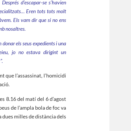
. Després d’escapar-se s’havien
pecialitzats… Eren tots tots molt
tàvem. Els vam dir que si no ens
b nosaltres.
m donar els seus expedients i una
eieu, jo no estava dirigint un
”.
nt que l’assassinat, l’homicidi
ació.
s 8.16 del matí del 6 d’agost
peus de l’ampla bola de foc va
a dues milles de distància dels