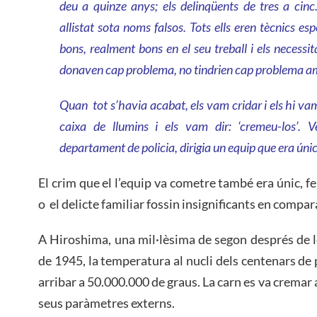
deu a quinze anys; els delinqüents de tres a cinc
allistat sota noms falsos. Tots ells eren tècnics es
bons, realment bons en el seu treball i els necessi
donaven cap problema, no tindrien cap problema am
Quan tot s’havia acabat, els vam cridar i els hi va
caixa de llumins i els vam dir: ‘cremeu-los’. V
departament de policia, dirigia un equip que era únic
El crim que el l’equip va cometre també era únic, fe
o el delicte familiar fossin insignificants en compar
A Hiroshima, una mil·lèsima de segon després de le
de 1945, la temperatura al nucli dels centenars de 
arribar a 50.000.000 de graus. La carn es va cremar 
seus paràmetres externs.