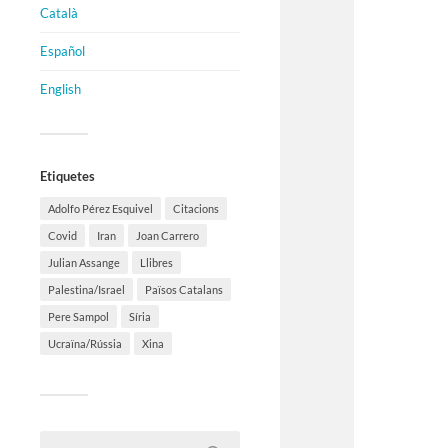
Català
Español
English
Etiquetes
Adolfo Pérez Esquivel
Citacions
Covid
Iran
Joan Carrero
Julian Assange
Llibres
Palestina/Israel
Països Catalans
Pere Sampol
Síria
Ucraïna/Rússia
Xina