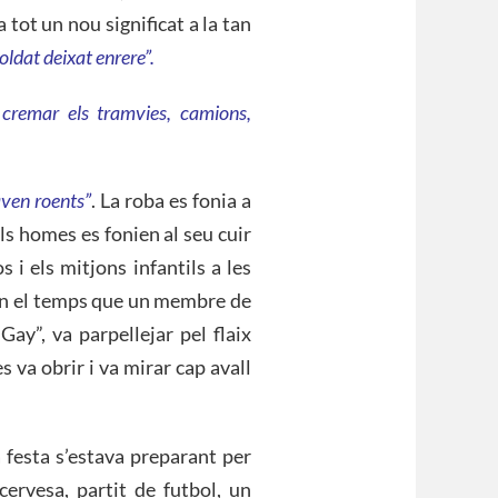
tot un nou significat a la tan
oldat deixat enrere”.
cremar els tramvies, camions,
aven roents”
. La roba es fonia a
els homes es fonien al seu cuir
 i els mitjons infantils a les
 en el temps que un membre de
ay”, va parpellejar pel flaix
s va obrir i va mirar cap avall
 festa s’estava preparant per
ervesa, partit de futbol, un