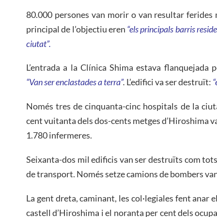
80.000 persones van morir o van resultar ferides m
principal de l’objectiu eren
“els principals barris resid
ciutat”.
L’entrada a la Clínica Shima estava flanquejada 
“Van ser enclastades a terra”
.
L’edifici va ser destruït:
“
Només tres de cinquanta-cinc hospitals de la ciut
cent vuitanta dels dos-cents metges d’Hiroshima van
1.780 infermeres.
Seixanta-dos mil edificis van ser destruïts com tots
de transport. Només setze camions de bombers van
La gent dreta, caminant, les col·legiales fent anar 
castell d’Hiroshima i el noranta per cent dels ocupan