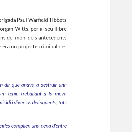
 brigada Paul Warfield Tibbets
gan-Witts, per al seu llibre
rans del món, dels antecedents
 era un projecte criminal des
n dir que anava a destruir una
m tenir, treballant a la meva
cidi i diversos delinqüents; tots
icides complien una pena d’entre