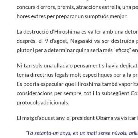
concurs d’errors, premis, atraccions estrella, una pel
hores extres per preparar un sumptuós menjar.
La destrucció d’Hiroshima es va fer amb una detona
després, el 9 d’agost, Nagasaki va ser destruïda
plutoni per a determinar quina seria més “eficaç” en
Ni tan sols una ullada o pensament s’havia dedicat
tenia directrius legals molt específiques per a la pro
Es podria especular que Hiroshima també vaporitz
consideracions per sempre, tot i la subsegüent Co
protocols addicionals.
El maig d’aquest any, el president Obama va visitar H
“Fa setanta-un anys, en un matí sense núvols, brilla