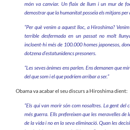
món va canviar. Un flaix de llum i un mur de foc
demostrar que la humanitat posseïa els mitjans per d
“Per què venim a aquest lloc, a Hiroshima? Venim 
terrible desfermada en un passat no molt lluny
incloent-hi més de 100.000 homes japonesos, dones
dotzena d’estatunidencs presoners.
“Les seves ànimes ens parlen. Ens demanen que mir
del que som i el que podríem arribar a ser.”
Obama va acabar el seu discurs a Hiroshima dient:
“Els qui van morir són com nosaltres. La gent del c
més guerra. Ells prefereixen que les meravelles de la
de la vida i no en la seva eliminació. Quan les decis