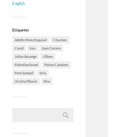
English
Etiquetes
Adolfo Pérez Esquivel
Citacions
Covid
Iran
Joan Carrero
Julian Assange
Llibres
Palestina/Israel
Països Catalans
Pere Sampol
Síria
Ucraïna/Rússia
Xina