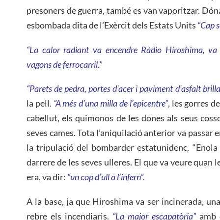
presoners de guerra, també es van vaporitzar. Dóna 
esbombada dita de l’Exèrcit dels Estats Units
“Cap s
“La calor radiant va encendre Ràdio Hiroshima, va 
vagons de ferrocarril.”
“Parets de pedra, portes d’acer i paviment d’asfalt brill
la pell.
“A més d’una milla de l’epicentre”
, les gorres d
cabellut, els quimonos de les dones als seus cossos
seves cames. Tota l’aniquilació anterior va passar
la tripulació del bombarder estatunidenc, “Enola G
darrere de les seves ulleres. El que va veure quan le
era, va dir:
“un cop d’ull a l’infern”.
A la base, ja que Hiroshima va ser incinerada, una
rebre els incendiaris.
“La major escapatòria”
amb c