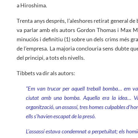
a Hiroshima.
Trenta anys després, l’aleshores retirat general de
va parlar amb els autors Gordon Thomas i Max Mor
minuciós i definitiu (1) sobre un dels crims més g
de l’empresa. La majoria conclouria sens dubte que
del principi, a tots els nivells.
Tibbets va dir als autors:
“Em van trucar per aquell treball bomba… em va
ciutat amb una bomba. Aquella era la idea… Va
organització, un assassí, tres homes culpables d’homi
ells s’havien escapat de la presó.
L’assassí estava condemnat a perpetuïtat; els hom