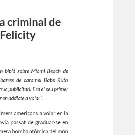
 criminal de
(Felicity
un biplà sobre Miami Beach de
e barres de caramel Babe Ruth
ruc publicitari. Era el seu primer
r en addicte a volar”.
rimers americans a volar en la
via passat de graduar-se en
primera bomba atòmica del món