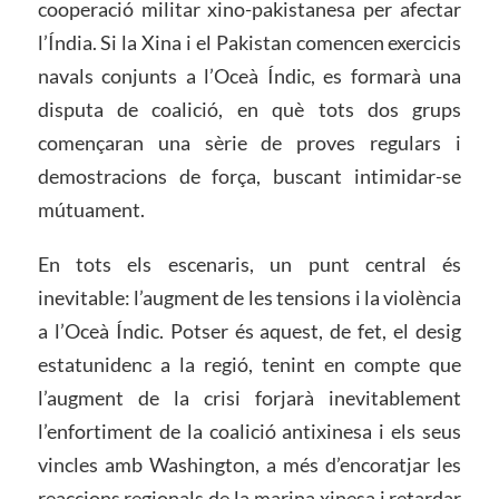
cooperació militar xino-pakistanesa per afectar
l’Índia. Si la Xina i el Pakistan comencen exercicis
navals conjunts a l’Oceà Índic, es formarà una
disputa de coalició, en què tots dos grups
començaran una sèrie de proves regulars i
demostracions de força, buscant intimidar-se
mútuament.
En tots els escenaris, un punt central és
inevitable: l’augment de les tensions i la violència
a l’Oceà Índic. Potser és aquest, de fet, el desig
estatunidenc a la regió, tenint en compte que
l’augment de la crisi forjarà inevitablement
l’enfortiment de la coalició antixinesa i els seus
vincles amb Washington, a més d’encoratjar les
reaccions regionals de la marina xinesa i retardar