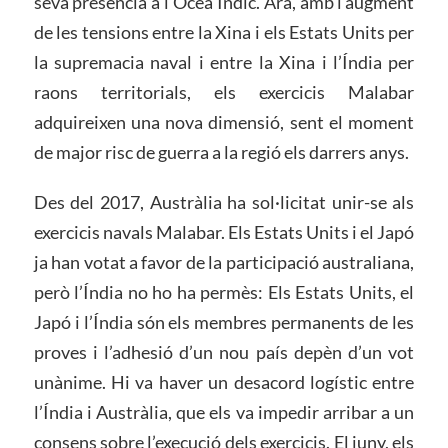
seva presència a l’Oceà Índic. Ara, amb l’augment
de les tensions entre la Xina i els Estats Units per
la supremacia naval i entre la Xina i l’Índia per
raons territorials, els exercicis Malabar
adquireixen una nova dimensió, sent el moment
de major risc de guerra a la regió els darrers anys.
Des del 2017, Austràlia ha sol·licitat unir-se als
exercicis navals Malabar. Els Estats Units i el Japó
ja han votat a favor de la participació australiana,
però l’Índia no ho ha permès: Els Estats Units, el
Japó i l’Índia són els membres permanents de les
proves i l’adhesió d’un nou país depèn d’un vot
unànime. Hi va haver un desacord logístic entre
l’Índia i Austràlia, que els va impedir arribar a un
consens sobre l’execució dels exercicis. El juny, els