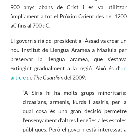
900 anys abans de Crist i es va utilitzar
àmpliament a tot el Pròxim Orient des del 1200
aC fins al 700 dC.
El govern sirià del president al-Àssad va crear un
nou Institut de Llengua Aramea a Maalula per
preservar la llengua aramea, que s’estava
extingint gradualment a la regió. Això és d’
un
article
de
The Guardian
del 2009:
“A Síria hi ha molts grups minoritaris:
circasians, armenis, kurds i assiris, per la
qual cosa és una gran decisió permetre
l’ensenyament d’altres llengües a les escoles
públiques. Però el govern està interessat a