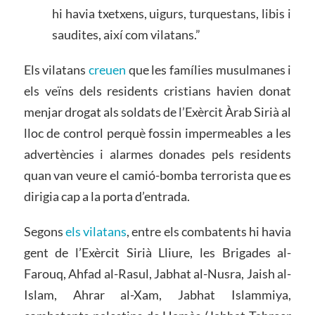
hi havia txetxens, uigurs, turquestans, libis i
saudites, així com vilatans.”
Els vilatans
creuen
que les famílies musulmanes i
els veïns dels residents cristians havien donat
menjar drogat als soldats de l’Exèrcit Àrab Sirià al
lloc de control perquè fossin impermeables a les
advertències i alarmes donades pels residents
quan van veure el camió-bomba terrorista que es
dirigia cap a la porta d’entrada.
Segons
els vilatans
, entre els combatents hi havia
gent de l’Exèrcit Sirià Lliure, les Brigades al-
Farouq, Ahfad al-Rasul, Jabhat al-Nusra, Jaish al-
Islam, Ahrar al-Xam, Jabhat Islammiya,