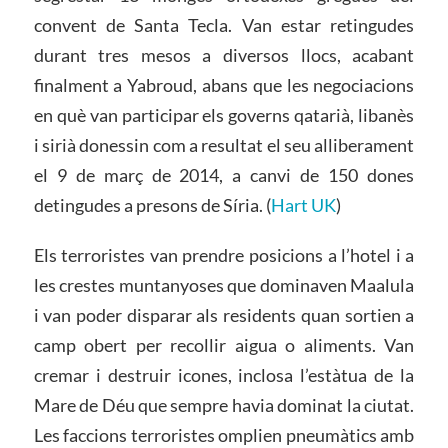
convent de Santa Tecla. Van estar retingudes
durant tres mesos a diversos llocs, acabant
finalment a Yabroud, abans que les negociacions
en què van participar els governs qatarià, libanès
i sirià donessin com a resultat el seu alliberament
el 9 de març de 2014, a canvi de 150 dones
detingudes a presons de Síria. (
Hart UK
)
Els terroristes van prendre posicions a l’hotel i a
les crestes muntanyoses que dominaven Maalula
i van poder disparar als residents quan sortien a
camp obert per recollir aigua o aliments. Van
cremar i destruir icones, inclosa l’estàtua de la
Mare de Déu que sempre havia dominat la ciutat.
Les faccions terroristes omplien pneumàtics amb