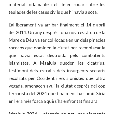
material inflamable i els feien rodar sobre les
teulades de les cases civils que hi havia a sota.
L’alliberament va arribar finalment el 14 d’abril
del 2014. Un any després, una nova estàtua de la
Mare de Déu va ser col·locada en un dels pinacles
rocosos que dominen la ciutat per reemplaçar la
que havia estat destruïda pels combatents
islamistes. A Maalula queden les cicatrius,
testimoni dels estralls dels insurgents sectaris
recolzats per Occident i els sionistes que, altra
vegada, amenacen avui la ciutat després del cop
terrorista del 2024 que finalment ha sumit Síria
en l’era més fosca a què s’ha enfrontat fins ara.
Maalula 2024 – atacada de nou per elements