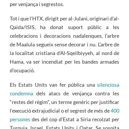
per venjança i segrestos.
Tot i que l’HTX, dirigit per al-Julani, originari d’al-
Qaida/ISIS, ha donat suport públic a les
celebracions i decoracions nadalenques, l’arbre
de Maalula segueix sense decorar i nu. L’arbre de
la localitat cristiana d’Al-Sqeilbiyyeh, al nord de
Hama, va ser incendiat per les bandes armades
d’ocupació.
Els Estats Units van fer pública una
silenciosa
condemna
dels atacs de venjança contra les
“restes del règim”, un terme genèric per justificar
l’execució extrajudicial o el segrest de més de
400
persones
des del cop d’Estat a Síria recolzat per
Turquia, Israel, Estats Units i Qatar. Se sospita