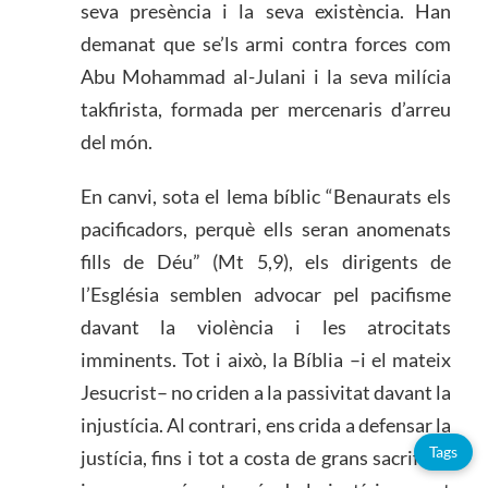
seva presència i la seva existència. Han
demanat que se’ls armi contra forces com
Abu Mohammad al-Julani i la seva milícia
takfirista, formada per mercenaris d’arreu
del món.
En canvi, sota el lema bíblic “Benaurats els
pacificadors, perquè ells seran anomenats
fills de Déu” (Mt 5,9), els dirigents de
l’Església semblen advocar pel pacifisme
davant la violència i les atrocitats
imminents. Tot i això, la Bíblia –i el mateix
Jesucrist– no criden a la passivitat davant la
injustícia. Al contrari, ens crida a defensar la
Tags
justícia, fins i tot a costa de grans sacrificis,