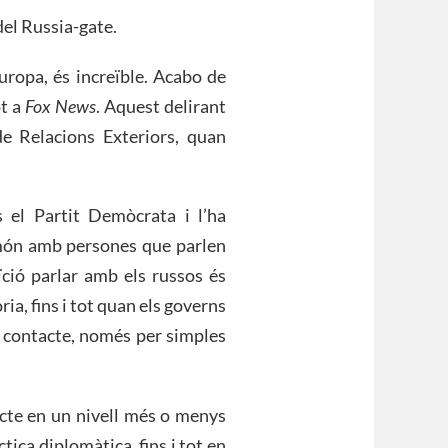
del Russia-gate.
Europa, és increïble. Acabo de
ot a
Fox News
. Aquest delirant
e Relacions Exteriors, quan
 el Partit Demòcrata i l’ha
l món amb persones que parlen
ció parlar amb els russos és
a, fins i tot quan els governs
e contacte, només per simples
acte en un nivell més o menys
tica diplomàtica, fins i tot en