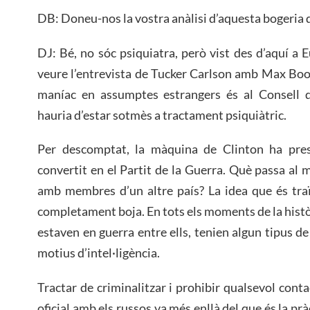
DB: Doneu-nos la vostra anàlisi d’aquesta bogeria 
DJ: Bé, no sóc psiquiatra, però vist des d’aquí a 
veure l’entrevista de Tucker Carlson amb Max Bo
maníac en assumptes estrangers és al Consell d
hauria d’estar sotmès a tractament psiquiàtric.
Per descomptat, la màquina de Clinton ha pres
convertit en el Partit de la Guerra. Què passa a
amb membres d’un altre país? La idea que és traï
completament boja. En tots els moments de la històri
estaven en guerra entre ells, tenien algun tipus d
motius d’intel·ligència.
Tractar de criminalitzar i prohibir qualsevol cont
oficial amb els russos va més enllà del que és la pràc