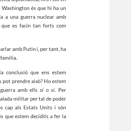
a Washington és que hi ha un
da a una guerra nuclear amb
r que es facin tan forts com
rlar amb Putin i, per tant, ha
 família.
 la conclusió que ens estem
es pot prendre això? Ho estem
guerra amb ells sí o sí. Per
lada militar per tal de poder
 cap als Estats Units i són
és que estem decidits a fer la