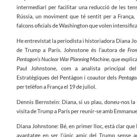
intermediari per facilitar una reducció de les ten
Rússia, un moviment que té sentit per a França, 
falcons oficials de Washington que volen intensific
He entrevistat la periodista i historiadora Diana Jo
de Trump a París. Johnstone és l’autora de
Fro
Pentagon’s Nuclear War Planning Machine
, que explic
Paul Johnstone, com a analista principal de
Estratègiques del Pentàgon i coautor dels
Pentago
per telèfon a França el 19 de juliol.
Dennis Bernstein: Diana, si us plau, doneu-nos la 
visita de Trump a París per reunir-se amb Emmanu
Diana Johnstone: Bé, en primer lloc, està clar q
avantatge en ser l’únic amic del Trump sense am