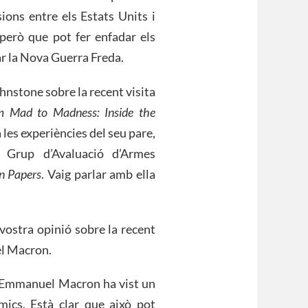
sions entre els Estats Units i
però que pot fer enfadar els
ar la Nova Guerra Freda.
hnstone sobre la recent visita
m Mad to Madness: Inside the
a les experiències del seu pare,
l Grup d’Avaluació d’Armes
n Papers
. Vaig parlar amb ella
vostra opinió sobre la recent
el Macron.
ue Emmanuel Macron ha vist un
ics. Està clar que això pot