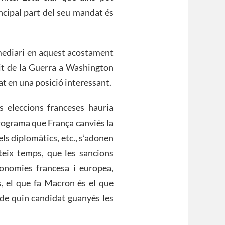
ncipal part del seu mandat és
mediari en aquest acostament
tit de la Guerra a Washington
at en una posició interessant.
s eleccions franceses hauria
rograma que França canviés la
 els diplomàtics, etc., s’adonen
ateix temps, que les sancions
conomies francesa i europea,
s, el que fa Macron és el que
 de quin candidat guanyés les