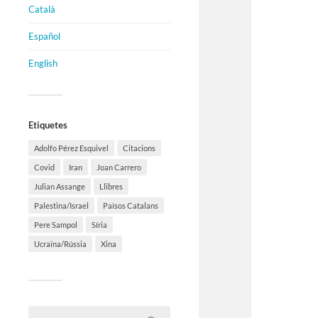
Català
Español
English
Etiquetes
Adolfo Pérez Esquivel
Citacions
Covid
Iran
Joan Carrero
Julian Assange
Llibres
Palestina/Israel
Països Catalans
Pere Sampol
Síria
Ucraïna/Rússia
Xina