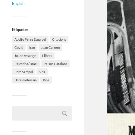
English
Etiquetes
Adolfo Pérez Esquivel
Citacions
Covid
Iran
Joan Carrero
Julian Assange
Llibres
Palestina/Israel
Països Catalans
Pere Sampol
Síria
Ucraïna/Rússia
Xina