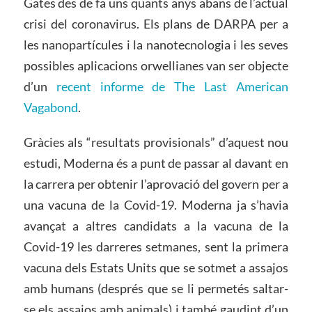
Gates des de fa uns quants anys abans de l’actual
crisi del coronavirus. Els plans de DARPA per a
les nanopartícules i la nanotecnologia i les seves
possibles aplicacions orwellianes van ser objecte
d’un
recent informe de The Last American
Vagabond
.
Gràcies als “resultats provisionals” d’aquest nou
estudi, Moderna és a punt de passar al davant en
la carrera per obtenir l’aprovació del govern per a
una vacuna de la Covid-19. Moderna ja s’havia
avançat a altres candidats a la vacuna de la
Covid-19 les darreres setmanes, sent la primera
vacuna dels Estats Units que se sotmet a assajos
amb humans (després que se li permetés saltar-
se els assajos amb animals) i també gaudint d’un