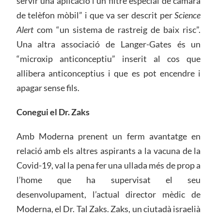
servir una aplicació i un filtre especial de càmara
de telèfon mòbil” i que va ser descrit per
Science
Alert
com “un sistema de rastreig de baix risc”.
Una altra associació de Langer-Gates és un
“microxip anticonceptiu” inserit al cos que
allibera anticonceptius i que es pot encendre i
apagar sense fils.
Conegui el Dr. Zaks
Amb Moderna prenent un ferm avantatge en
relació amb els altres aspirants a la vacuna de la
Covid-19, val la pena fer una ullada més de prop a
l’home que ha supervisat el seu
desenvolupament, l’actual director mèdic de
Moderna, el Dr. Tal Zaks. Zaks, un ciutadà israelià