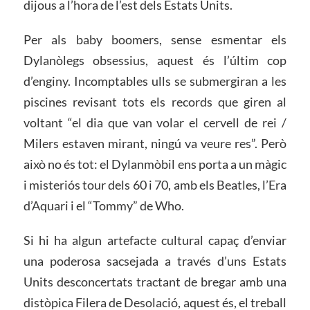
dijous a l’hora de l’est dels Estats Units.
Per als baby boomers, sense esmentar els
Dylanòlegs obsessius, aquest és l’últim cop
d’enginy. Incomptables ulls se submergiran a les
piscines revisant tots els records que giren al
voltant “el dia que van volar el cervell de rei /
Milers estaven mirant, ningú va veure res”. Però
això no és tot: el Dylanmòbil ens porta a un màgic
i misteriós tour dels 60 i 70, amb els Beatles, l’Era
d’Aquari i el “Tommy” de Who.
Si hi ha algun artefacte cultural capaç d’enviar
una poderosa sacsejada a través d’uns Estats
Units desconcertats tractant de bregar amb una
distòpica Filera de Desolació, aquest és, el treball