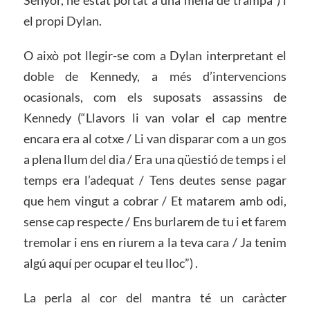
Senyor, he estat portat a una mena de trampa”) i
el propi Dylan.
O això pot llegir-se com a Dylan interpretant el
doble de Kennedy, a més d’intervencions
ocasionals, com els suposats assassins de
Kennedy (“Llavors li van volar el cap mentre
encara era al cotxe / Li van disparar com a un gos
a plena llum del dia / Era una qüestió de temps i el
temps era l’adequat / Tens deutes sense pagar
que hem vingut a cobrar / Et matarem amb odi,
sense cap respecte / Ens burlarem de tu i et farem
tremolar i ens en riurem a la teva cara / Ja tenim
algú aquí per ocupar el teu lloc”) .
La perla al cor del mantra té un caràcter