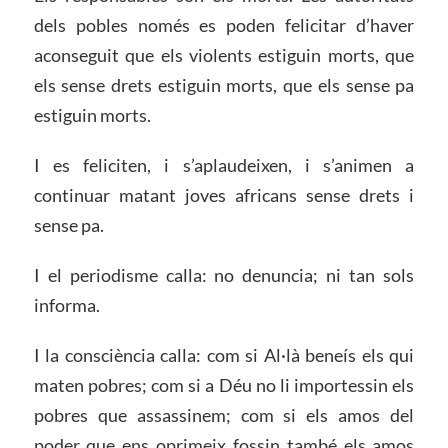
dels pobles només es poden felicitar d’haver
aconseguit que els violents estiguin morts, que
els sense drets estiguin morts, que els sense pa
estiguin morts.
I es feliciten, i s’aplaudeixen, i s’animen a
continuar matant joves africans sense drets i
sense pa.
I el periodisme calla: no denuncia; ni tan sols
informa.
I la consciència calla: com si Al·là beneís els qui
maten pobres; com si a Déu no li importessin els
pobres que assassinem; com si els amos del
poder que ens oprimeix fossin també els amos