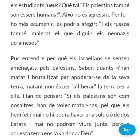
els estudiants jueus? Què tal “Els palestins també
són éssers humans!”. Això no és agressiu. Per fer-
ho més ecumènic, es podria afegir: “I els russos
també, malgrat el que diguin els neonazis
ucraïnesos”.
Puc entendre per què els israelians se senten
amenaçats pels palestins. Saben quants n’han
matat i brutalitzat per apoderar-se de la seva
terra, matant només per “alliberar” la terra per a
ells. Han de pensar: “Si els palestins són com
nosaltres, han de voler matar-nos, pel que els
hem fet i mai no hi podrà haver una solució de dos
Estats i mai no podrem viure junts, perquè
Tags
aquesta terra ens la va donar Déu”.