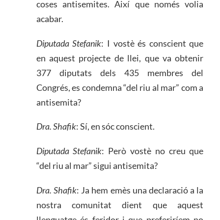
coses antisemites. Així que només volia
acabar.
Diputada Stefanik
: I vostè és conscient que
en aquest projecte de llei, que va obtenir
377 diputats dels 435 membres del
Congrés, es condemna “del riu al mar” com a
antisemita?
Dra. Shafik
: Sí, en sóc conscient.
Diputada Stefanik
: Però vostè no creu que
“del riu al mar” sigui antisemita?
Dra. Shafik
: Ja hem emès una declaració a la
nostra comunitat dient que aquest
llenguatge és feridor i que preferiríem no