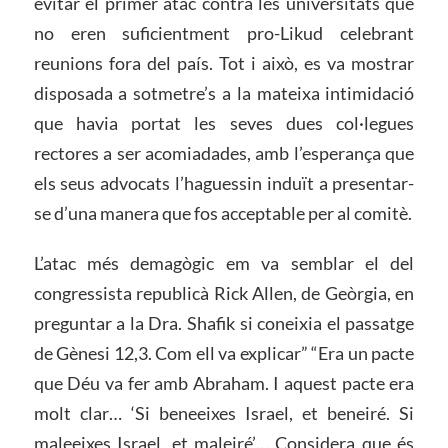
evitar el primer atac contra les universitats que
no eren suficientment pro-Likud celebrant
reunions fora del país. Tot i això, es va mostrar
disposada a sotmetre’s a la mateixa intimidació
que havia portat les seves dues col·legues
rectores a ser acomiadades, amb l’esperança que
els seus advocats l’haguessin induït a presentar-
se d’una manera que fos acceptable per al comitè.
L’atac més demagògic em va semblar el del
congressista republicà Rick Allen, de Geòrgia, en
preguntar a la Dra. Shafik si coneixia el passatge
de Gènesi 12,3. Com ell va explicar” “Era un pacte
que Déu va fer amb Abraham. I aquest pacte era
molt clar… ‘Si beneeixes Israel, et beneiré. Si
maleeixes Israel, et maleiré’… Considera que és