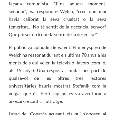
façana comunista. “Fins aquest moment,
senador”, va respondre Welch, “crec que mai
havia calibrat la seva crueltat o la seva
temeritat… No té sentit de la decència, senyor?
Que potser no li queda sentit de la decència?”.
El públic va aplaudir de valent. El menyspreu de
Welch ha ressonat durant els últims 70 anys a les
ments dels qui veien la televisió llavors (com jo,
als 15 anys). Una resposta similar per part de
qualsevol de les altres tres rectores
universitàries hauria mostrat Stefanik com la
vulgar que és. Però cap no es va aventurar a
aixecar-se contra l’ultratge.
L’atac del Congrés acusant els qui s’oposen al