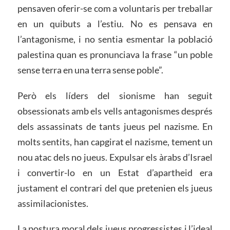
pensaven oferir-se com a voluntaris per treballar
en un quibuts a l’estiu. No es pensava en
l’antagonisme, i no sentia esmentar la població
palestina quan es pronunciava la frase “un poble
sense terra en una terra sense poble”.
Però els líders del sionisme han seguit
obsessionats amb els vells antagonismes després
dels assassinats de tants jueus pel nazisme. En
molts sentits, han capgirat el nazisme, tement un
nou atac dels no jueus. Expulsar els àrabs d’Israel
i convertir-lo en un Estat d’apartheid era
justament el contrari del que pretenien els jueus
assimilacionistes.
La postura moral dels jueus progressistes i l’ideal