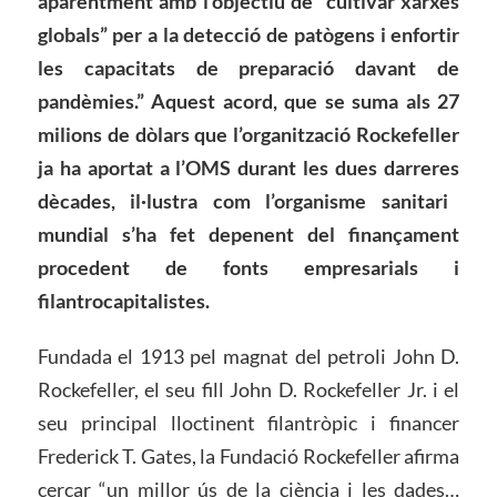
aparentment amb l’objectiu de “cultivar xarxes
globals” per a la detecció de patògens i enfortir
les capacitats de preparació davant de
pandèmies.” Aquest acord, que se suma als 27
milions de dòlars que l’organització Rockefeller
ja ha aportat a l’OMS durant les dues
darreres
dècades, il·lustra com l’organisme sanitari
mundial s’ha fet depenent del finançament
procedent de fonts empresarials i
filantrocapitalistes.
Fundada el 1913 pel magnat del petroli John D.
Rockefeller, el seu fill John D. Rockefeller Jr. i el
seu principal lloctinent filantròpic i financer
Frederick T. Gates, la Fundació Rockefeller afirma
cercar “un millor ús de la ciència i les dades…