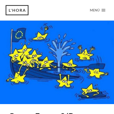
L'HORA
MENÚ