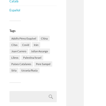
Català
Español
Tags
Adolfo Pérez Esquivel
China
Citas
Covid
Irán
Joan Carrero
Julian Assange
Libros
Palestina/Israel
Países Catalanes
Pere Sampol
Siria
Ucrania/Rusia