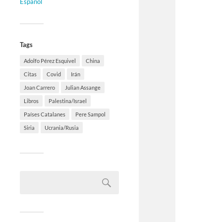
Español
Tags
Adolfo Pérez Esquivel
China
Citas
Covid
Irán
Joan Carrero
Julian Assange
Libros
Palestina/Israel
Países Catalanes
Pere Sampol
Siria
Ucrania/Rusia