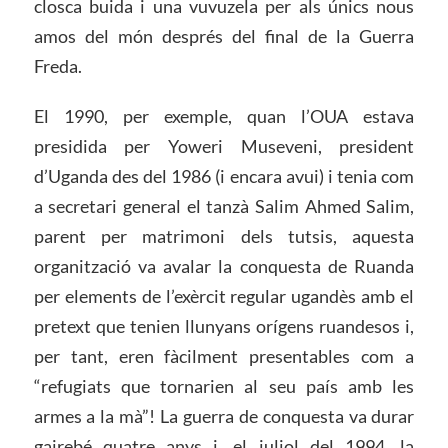
closca buida i una vuvuzela per als únics nous
amos del món després del final de la Guerra
Freda.
El 1990, per exemple, quan l’OUA estava
presidida per Yoweri Museveni, president
d’Uganda des del 1986 (i encara avui) i tenia com
a secretari general el tanzà Salim Ahmed Salim,
parent per matrimoni dels tutsis, aquesta
organització va avalar la conquesta de Ruanda
per elements de l’exèrcit regular ugandès amb el
pretext que tenien llunyans orígens ruandesos i,
per tant, eren fàcilment presentables com a
“refugiats que tornarien al seu país amb les
armes a la mà”! La guerra de conquesta va durar
gairebé quatre anys i, el juliol del 1994, la