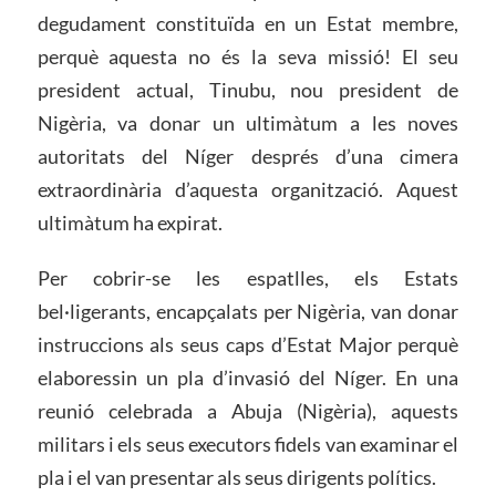
degudament constituïda en un Estat membre,
perquè aquesta no és la seva missió! El seu
president actual, Tinubu, nou president de
Nigèria, va donar un ultimàtum a les noves
autoritats del Níger després d’una cimera
extraordinària d’aquesta organització. Aquest
ultimàtum ha expirat.
Per cobrir-se les espatlles, els Estats
bel·ligerants, encapçalats per Nigèria, van donar
instruccions als seus caps d’Estat Major perquè
elaboressin un pla d’invasió del Níger. En una
reunió celebrada a Abuja (Nigèria), aquests
militars i els seus executors fidels van examinar el
pla i el van presentar als seus dirigents polítics.