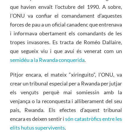
que havien envaït l’octubre del 1990. A sobre,
l’ONU va confiar el comandament d’aquestes
forces de pau a un oficial canadenc que entrenava
i informava obertament els comandants de les
tropes invasores. Es tracta de Roméo Dallaire,
que segueix viu i que avui és venerat com un
semidéu a la Rwanda conquerida
.
Pitjor encara, el mateix “xiringuito”, l’ONU, va
crear un tribunal especial per a Rwanda per jutjar
els vençuts perquè mai somiessin amb la
venjança o la reconquesta i alliberament del seu
país, Rwanda. Els efectes d’aquest tribunal
encara es deixen sentir i
són catastròfics entre les
elits hutus supervivents
.