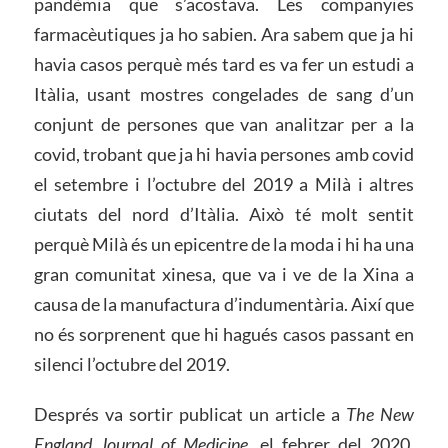
pandèmia que s’acostava. Les companyies
farmacèutiques ja ho sabien. Ara sabem que ja hi
havia casos perquè més tard es va fer un estudi a
Itàlia, usant mostres congelades de sang d’un
conjunt de persones que van analitzar per a la
covid, trobant que ja hi havia persones amb covid
el setembre i l’octubre del 2019 a Milà i altres
ciutats del nord d’Itàlia. Això té molt sentit
perquè Milà és un epicentre de la moda i hi ha una
gran comunitat xinesa, que va i ve de la Xina a
causa de la manufactura d’indumentària. Així que
no és sorprenent que hi hagués casos passant en
silenci l’octubre del 2019.
Després va sortir publicat un article a
The New
England Journal of Medicine
, el febrer del 2020,