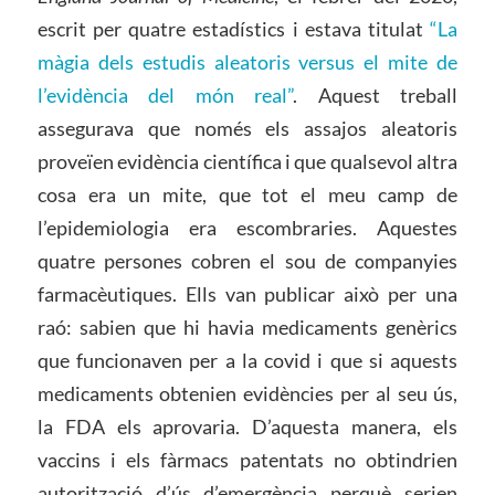
escrit per quatre estadístics i estava titulat
“La
màgia dels estudis aleatoris versus el mite de
l’evidència del món real”
. Aquest treball
assegurava que només els assajos aleatoris
proveïen evidència científica i que qualsevol altra
cosa era un mite, que tot el meu camp de
l’epidemiologia era escombraries. Aquestes
quatre persones cobren el sou de companyies
farmacèutiques. Ells van publicar això per una
raó: sabien que hi havia medicaments genèrics
que funcionaven per a la covid i que si aquests
medicaments obtenien evidències per al seu ús,
la FDA els aprovaria. D’aquesta manera, els
vaccins i els fàrmacs patentats no obtindrien
autorització d’ús d’emergència perquè serien