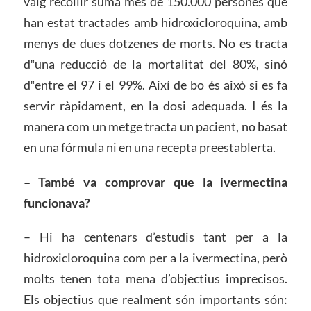
vaig recollir suma més de 150.000 persones que
han estat tractades amb hidroxicloroquina, amb
menys de dues dotzenes de morts. No es tracta
d‟una reducció de la mortalitat del 80%, sinó
d‟entre el 97 i el 99%. Així de bo és això si es fa
servir ràpidament, en la dosi adequada. I és la
manera com un metge tracta un pacient, no basat
en una fórmula ni en una recepta preestablerta.
– També va comprovar que la ivermectina
funcionava?
– Hi ha centenars d’estudis tant per a la
hidroxicloroquina com per a la ivermectina, però
molts tenen tota mena d’objectius imprecisos.
Els objectius que realment són importants són: