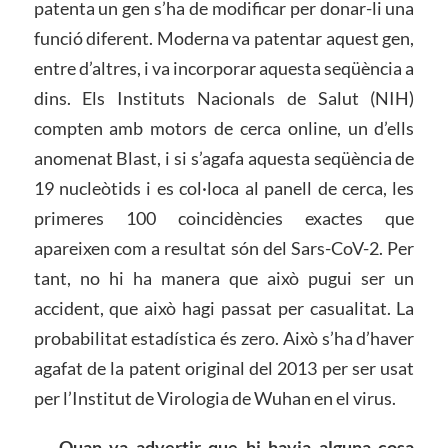
patenta un gen s’ha de modificar per donar-li una
funció diferent. Moderna va patentar aquest gen,
entre d’altres, i va incorporar aquesta seqüència a
dins. Els Instituts Nacionals de Salut (NIH)
compten amb motors de cerca online, un d’ells
anomenat Blast, i si s’agafa aquesta seqüència de
19 nucleòtids i es col·loca al panell de cerca, les
primeres 100 coincidències exactes que
apareixen com a resultat són del Sars-CoV-2. Per
tant, no hi ha manera que això pugui ser un
accident, que això hagi passat per casualitat. La
probabilitat estadística és zero. Això s’ha d’haver
agafat de la patent original del 2013 per ser usat
per l’Institut de Virologia de Wuhan en el virus.
– Quan va advertir que hi havia alguna cosa