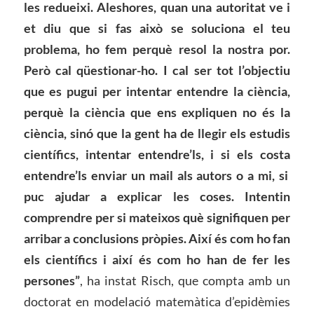
les redueixi. Aleshores, quan una autoritat ve i
et diu
que
si f
as
això se soluciona el teu
problema, ho fem perquè resol la nostra por.
Però cal qüestionar
-ho.
I cal ser tot l’objectiu
que es pugui per intentar entendre la ciència,
perquè la ciència que
ens
expliquen no és la
ciència, sinó que la gent ha de llegir els estudis
científics,
intentar
entendre’ls
,
i si
els costa
entendre’ls enviar un mail als autors o
a mi, si
puc ajudar a explicar les coses. Intentin
comprendre per si mateixos què signifiquen per
arribar a conclusions pròpies. Així és com ho fan
els científics i així és com ho han de fer
les
persones”
, ha instat Risch, que compta amb un
doctorat en modelació matemàtica d’epidèmies