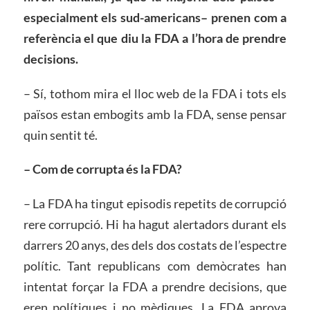
especialment els sud-americans
–
prenen com a
referència el que diu la FDA a l’hora de prendre
decisions.
– Sí, tothom mira el lloc web de la FDA i tots els
països estan embogits amb la FDA, sense pensar
quin sentit té.
–
Com de
corrupta és la FDA?
– La FDA ha tingut episodis repetits de corrupció
rere corrupció. Hi ha hagut alertadors durant els
darrers 20 anys, des dels dos costats de l’espectre
polític. Tant republicans com demòcrates han
intentat forçar la FDA a prendre decisions, que
eren polítiques i no mèdiques. La FDA aprova