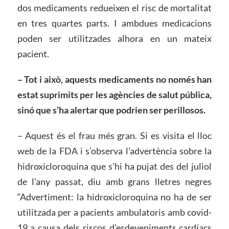
dos medicaments redueixen el risc de mortalitat
en tres quartes parts. I ambdues medicacions
poden ser utilitzades alhora en un mateix
pacient.
– Tot i això, aquests medicaments no només
h
an
estat
suprimits per les agències de salut pública,
sinó que
s’h
a alertar que podrien ser perillosos.
– Aquest és el frau més gran. Si es visita el lloc
web de la FDA i s’observa l’advertència sobre la
hidroxicloroquina que s’hi ha pujat des del juliol
de l’any passat, diu amb grans lletres negres
“Advertiment: la hidroxicloroquina no ha de ser
utilitzada per a pacients ambulatoris amb covid-
19 a causa dels riscos d’esdeveniments cardíacs