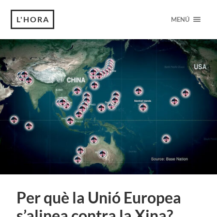
L'HORA
MENÚ
Per què la Unió Europea
s’alinea contra la Xina?