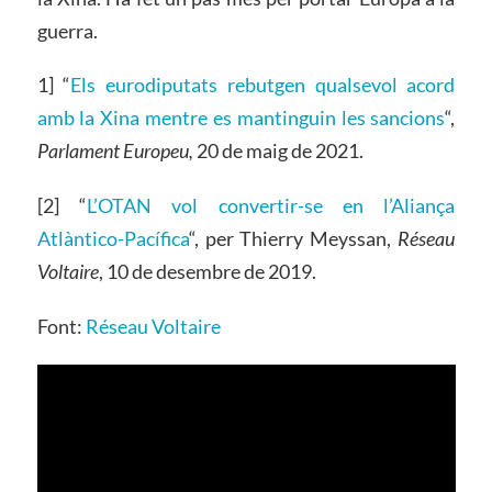
guerra.
1] “
Els eurodiputats rebutgen qualsevol acord
amb la Xina mentre es mantinguin les sancions
“,
Parlament Europeu,
20 de maig de 2021.
[2] “
L’OTAN vol convertir-se en l’Aliança
Atlàntico-Pacífica
“, per Thierry Meyssan,
Ré
seau
Voltaire
, 10 de desembre de 2019.
Font:
Réseau Voltaire