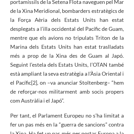
portamíssils de la Setena Flota naveguen pel Mar
de la Xina Meridional, bombarders estratègics de
la Força Aèria dels Estats Units han estat
desplegats a l’illa occidental del Pacífic de Guam,
mentre que els avions no tripulats Triton de la
Marina dels Estats Units han estat traslladats
més a prop de la Xina des de Guam al Japó.
Seguint l’estela dels Estats Units, l’OTAN també
està ampliant la seva estratègia a l’Àsia Oriental i
el Pacífic[2], on –va anunciar Stoltenberg– “hem
de reforçar-nos militarment amb socis propers
com Austràlia i el Japó”.
Per tant, el Parlament Europeu no s’ha limitat a
fer un pas més en la “guerra de sancions” contra
la Xina. Ha fet un pas més per portar Europa a la