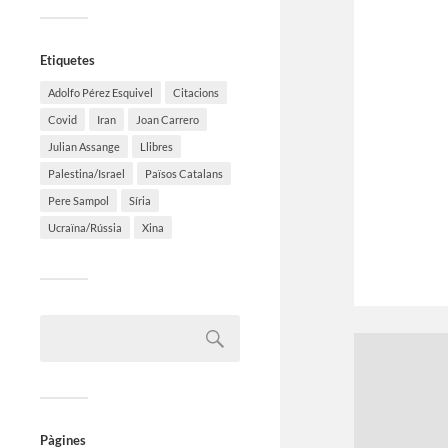
Etiquetes
Adolfo Pérez Esquivel
Citacions
Covid
Iran
Joan Carrero
Julian Assange
Llibres
Palestina/Israel
Països Catalans
Pere Sampol
Síria
Ucraïna/Rússia
Xina
Pàgines