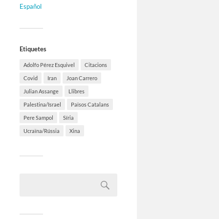
Español
Etiquetes
Adolfo Pérez Esquivel
Citacions
Covid
Iran
Joan Carrero
Julian Assange
Llibres
Palestina/Israel
Països Catalans
Pere Sampol
Síria
Ucraïna/Rússia
Xina