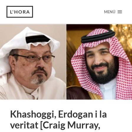
L'HORA
MENÚ
Khashoggi, Erdogan i la
veritat [Craig Murray,