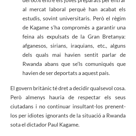
del 60% entre els joves preparats per entrar
al mercat laboral perquè han acabat els
estudis, sovint universitaris. Però el règim
de Kagame s’ha compromès a garantir una
feina als expulsats de la Gran Bretanya:
afganesos, sirians, iraquians, etc., alguns
dels quals mai havien sentit parlar de
Rwanda abans que se’ls comuniqués que
havien de ser deportats a aquest país.
El govern britànic té dret a decidir qualsevol cosa.
Però almenys hauria de respectar els seus
ciutadans i no continuar insultant-los prenent-
los per idiotes ignorants de la situació a Rwanda
sota el dictador Paul Kagame.