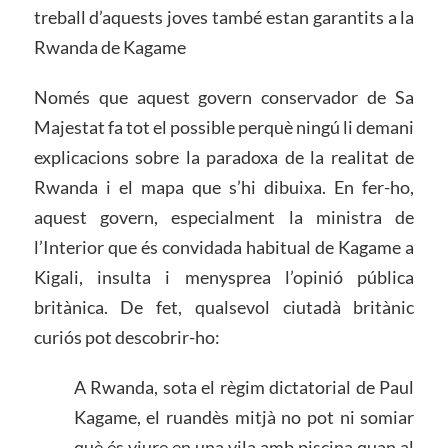
treball d’aquests joves també estan garantits a la
Rwanda de Kagame
Només que aquest govern conservador de Sa
Majestat fa tot el possible perquè ningú li demani
explicacions sobre la paradoxa de la realitat de
Rwanda i el mapa que s’hi dibuixa. En fer-ho,
aquest govern, especialment la ministra de
l’Interior que és convidada habitual de Kagame a
Kigali, insulta i menysprea l’opinió pública
britànica. De fet, qualsevol ciutadà britànic
curiós pot descobrir-ho:
A Rwanda, sota el règim dictatorial de Paul
Kagame, el ruandès mitjà no pot ni somiar
què és viure en una vila amb piscina quan al