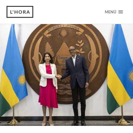
L'HORA
MENÚ