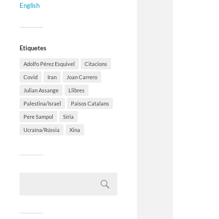
English
Etiquetes
Adolfo Pérez Esquivel
Citacions
Covid
Iran
Joan Carrero
Julian Assange
Llibres
Palestina/Israel
Països Catalans
Pere Sampol
Síria
Ucraïna/Rússia
Xina