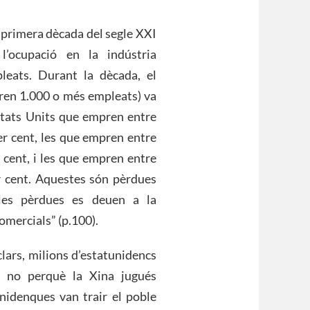
la primera dècada del segle XXI
l’ocupació en la indústria
leats. Durant la dècada, el
ren 1.000 o més empleats) va
Estats Units que empren entre
er cent, les que empren entre
 cent, i les que empren entre
r cent. Aquestes són pèrdues
les pèrdues es deuen a la
comercials” (p.100).
clars, milions d’estatunidencs
a no perquè la Xina jugués
nidenques van trair el poble