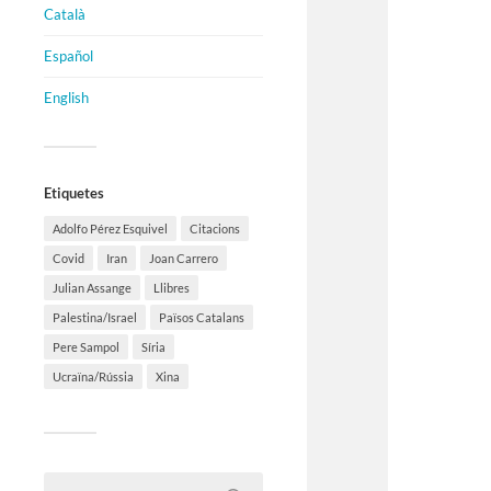
Català
Español
English
Etiquetes
Adolfo Pérez Esquivel
Citacions
Covid
Iran
Joan Carrero
Julian Assange
Llibres
Palestina/Israel
Països Catalans
Pere Sampol
Síria
Ucraïna/Rússia
Xina