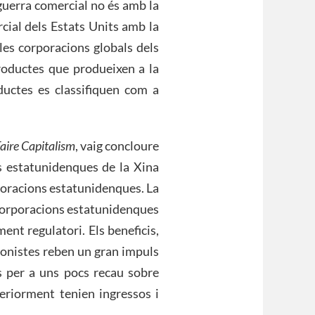
 guerra comercial no és amb la
rcial dels Estats Units amb la
les corporacions globals dels
roductes que produeixen a la
uctes es classifiquen com a
Faire Capitalism
, vaig concloure
s estatunidenques de la Xina
poracions estatunidenques. La
s corporacions estatunidenques
ent regulatori. Els beneficis,
cionistes reben un gran impuls
is per a uns pocs recau sobre
eriorment tenien ingressos i