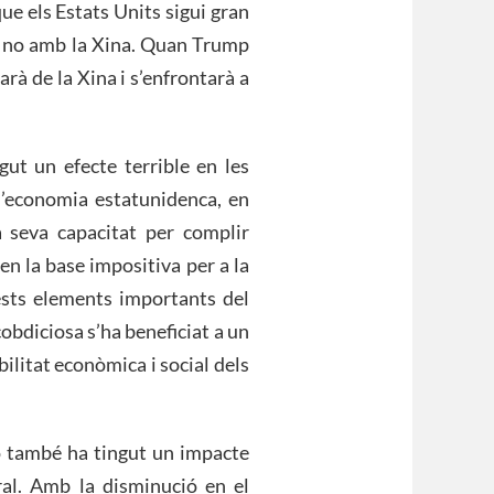
que els Estats Units sigui gran
, no amb la Xina. Quan Trump
rarà de la Xina i s’enfrontarà a
gut un efecte terrible en les
 l’economia estatunidenca, en
la seva capacitat per complir
 en la base impositiva per a la
ests elements importants del
obdiciosa s’ha beneficiat a un
bilitat econòmica i social dels
ió també ha tingut un impacte
ral. Amb la disminució en el