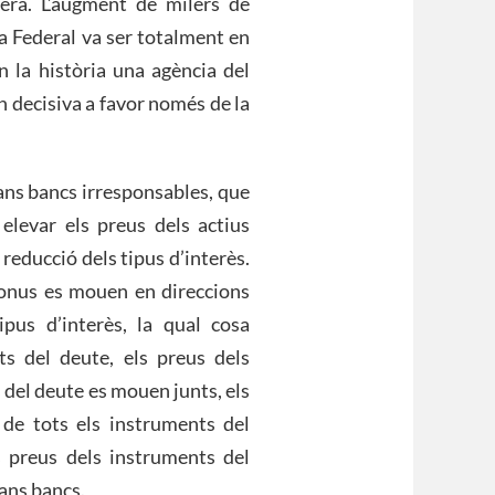
era. L’augment de milers de
va Federal va ser totalment en
n la història una agència del
n decisiva a favor només de la
rans bancs irresponsables, que
 elevar els preus dels actius
 reducció dels tipus d’interès.
s bonus es mouen en direccions
pus d’interès, la qual cosa
s del deute, els preus dels
del deute es mouen junts, els
de tots els instruments del
ls preus dels instruments del
rans bancs.