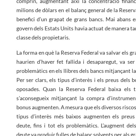
comprin, augmentant així la concentració financ
milions de dòlars en el balanç general de la Reser
benefici d’un grapat de grans bancs. Mai abans e
govern dels Estats Units havia actuat de manera ta
classe dels propietaris.
La forma en què la Reserva Federal va salvar els g
haurien d’haver fet fallida i desaparegut, va ser
problemàtics en els llibres dels bancs mitjançant la
Per ser clars, els tipus d’interès i els preus del
oposades. Quan la Reserva Federal baixa els ti
s’aconsegueix mitjançant la compra d’instrument
bonus augmenten. A mesura que els diversos riscos 
tipus d’interès més baixos augmenten els preus 
deute, fins i tot els problemàtics. L’augment de
deute va produir fulles de balanç solvents per als g