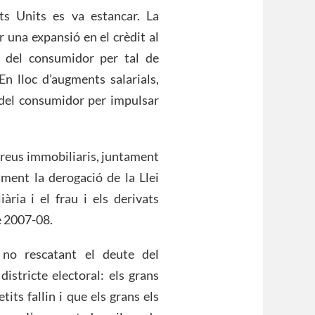
ts Units es va estancar. La
 una expansió en el crèdit al
 del consumidor per tal de
 lloc d’augments salarials,
del consumidor per impulsar
 preus immobiliaris, juntament
lment la derogació de la Llei
ària i el frau i els derivats
de 2007-08.
 no rescatant el deute del
istricte electoral: els grans
its fallin i que els grans els