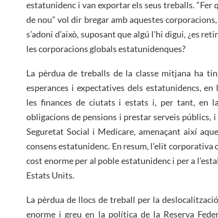
estatunidenc i van exportar els seus treballs. “Fer 
de nou” vol dir bregar amb aquestes corporacions
s’adoni d’això, suposant que algú l’hi digui, ¿es reti
les corporacions globals estatunidenques?
La pèrdua de treballs de la classe mitjana ha tin
esperances i expectatives dels estatunidencs, en
les finances de ciutats i estats i, per tant, en 
obligacions de pensions i prestar serveis públics, i
Seguretat Social i Medicare, amenaçant així aqu
consens estatunidenc. En resum, l’elit corporativa c
cost enorme per al poble estatunidenc i per a l’esta
Estats Units.
La pèrdua de llocs de treball per la deslocalitzac
enorme i greu en la política de la Reserva Fede