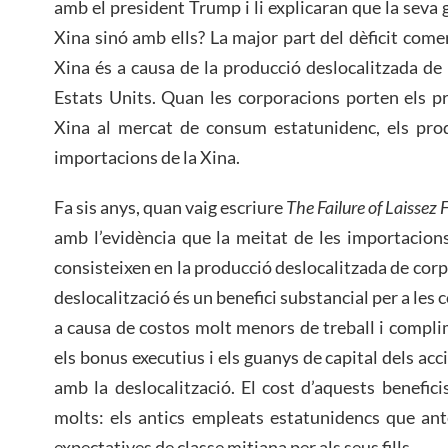
amb el president Trump i li explicaran que la seva
Xina sinó amb ells? La major part del dèficit come
Xina és a causa de la producció deslocalitzada de 
Estats Units. Quan les corporacions porten els p
Xina al mercat de consum estatunidenc, els prod
importacions de la Xina.
Fa sis anys, quan vaig escriure
The Failure of Laissez 
amb l’evidència que la meitat de les importacion
consisteixen en la producció deslocalitzada de cor
deslocalització és un benefici substancial per a le
a causa de costos molt menors de treball i complim
els bonus executius i els guanys de capital dels ac
amb la deslocalització. El cost d’aquests benefic
molts: els antics empleats estatunidencs que ant
expectatives de classe mitjana per als seus fills.