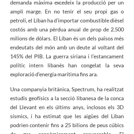
demanda màxima excedeix la producció per un
ampli marge. En no tenir el seu propi gas o
petroli, el Líban ha d’importar combustible dièsel
costós amb una pèrdua anual de prop de 2.500
milions de dòlars. El Líban és un dels països més
endeutats del món amb un deute al voltant del
145% del PIB. La guerra siriana i l’estancament
polític intern libanès han congelat la seva
exploració d’energia marítima fins ara.
Una companyia britànica, Spectrum, ha realitzat
estudis geofísics a la secció libanesa de la conca
del Llevant en els últims anys, inclosos els 3D
sísmics, i ha estimat que les aigües del Líban
podrien contenir fins a 25 bilions de peus cúbics
de gas econòmicament recuperable. El