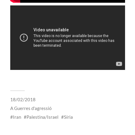
18/02/2018
A
Guerres d'agressió
Iran
Palestina/Israel
Síria