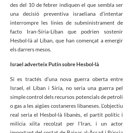
des del 10 de febrer indiquen el que sembla ser
una decisió preventiva israeliana d’intentar
interrompre les línies de subministrament de
facto Iran-Síria-Líban que podrien sostenir
Hesbol·là al Líban, que han començat a emergir
els darrers mesos.
Israel adverteix Putin sobre Hesbol·là
Si es tractés d’una nova guerra oberta entre
Israel, el Líban i Síria, no seria una guerra pel
simple control dels recursos potencials de petroli
o gas a les aigües costaneres libaneses. L’objectiu
real seria el Hesbol·là libanès, el partit polític i
milícia xiïta recolzat per l’Iran, i un actor
important del costat de Baixar al-Àssad i Rússia