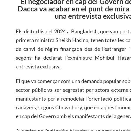
El negociador en cap del Govern d
Dacca va acabar en el punt de mira 
una entrevista exclusi
Els disturbis del 2024 a Bangladesh, que van portar
primera ministra Sheikh Hasina, tenen totes les ca
de canvi de règim finançada des de l’estranger i
segons ha declarat l’exministre Mohibul Ha
entrevista exclusiva.
El que va començar com una demanda popular sobre
sector públic va ser segrestat per actors externs 
manifestants per a remodelar l’orientació política
cadàvers, segons Chowdhury, que en aquest mome
en cap del Govern amb els manifestants de la gener
Al centre de l’agitació s’hi trobava un nexe entre f