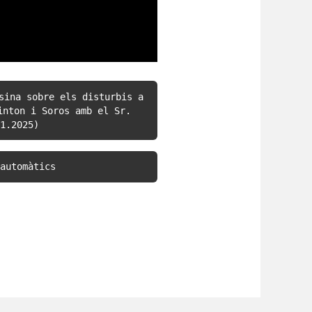
sina sobre els disturbis a 
nton i Soros amb el Sr. 
1.2025)
automàtics