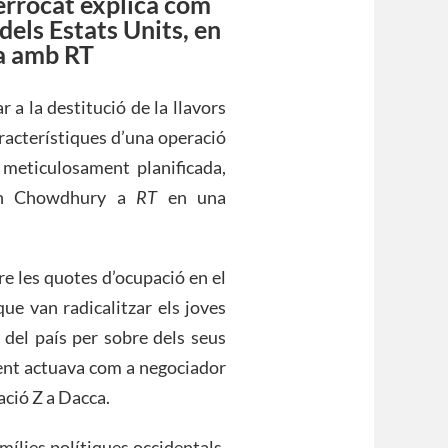
errocat explica com
dels Estats Units, en
va amb RT
 a la destitució de la llavors
racterístiques d’una operació
 meticulosament planificada,
san Chowdhury a
RT
en una
 les quotes d’ocupació en el
que van radicalitzar els joves
 del país per sobre dels seus
nt actuava com a negociador
ació Z a Dacca.
amílies polítiques occidentals,