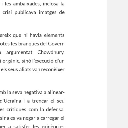
i les ambaixades, inclosa la
crisi publicava imatges de
ereix que hi havia elements
totes les branques del Govern
 ha argumentat Chowdhury.
 orgànic, sinó l’execució d’un
els seus aliats van reconèixer
b la seva negativa a alinear-
d’Ucraïna i a trencar el seu
es crítiques com la defensa,
asina es va negar a carregar el
 a satisfer les exigències