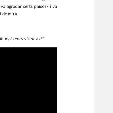
va agradar certs països» i va
t de mira.
hury és entrevistat a RT