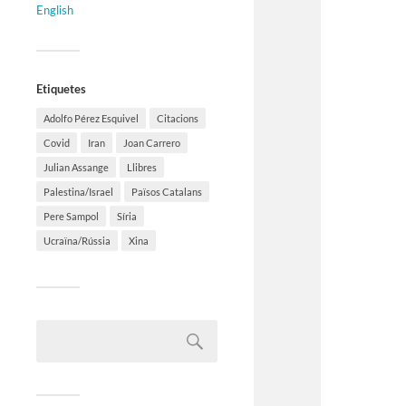
English
Etiquetes
Adolfo Pérez Esquivel
Citacions
Covid
Iran
Joan Carrero
Julian Assange
Llibres
Palestina/Israel
Països Catalans
Pere Sampol
Síria
Ucraïna/Rússia
Xina