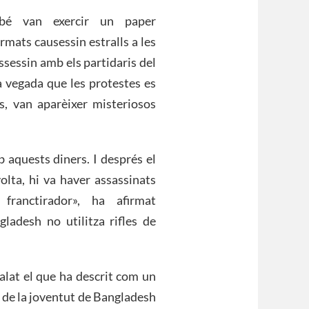
bé van exercir un paper
rmats causessin estralls a les
issessin amb els partidaris del
 vegada que les protestes es
s, van aparèixer misteriosos
 aquests diners. I després el
olta, hi va haver assassinats
 franctirador», ha afirmat
ladesh no utilitza rifles de
alat el que ha descrit com un
s de la joventut de Bangladesh