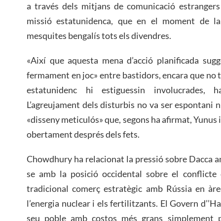
a través dels mitjans de comunicació estrangers 
missió estatunidenca, que en el moment de la 
mesquites bengalís tots els divendres.
«Així que aquesta mena d’acció planificada sugg
fermament en joc» entre bastidors, encara que no 
estatunidenc hi estiguessin involucrades,
L’agreujament dels disturbis no va ser espontani ni
«disseny meticulós» que, segons ha afirmat, Yunus i 
obertament després dels fets.
Chowdhury ha relacionat la pressió sobre Dacca am
se amb la posició occidental sobre el conflicte 
tradicional comerç estratègic amb Rússia en àre
l’energia nuclear i els fertilitzants. El Govern d’’H
seu poble amb costos més grans simplement per