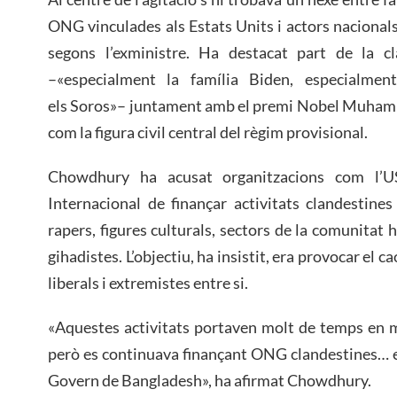
ONG vinculades als Estats Units i actors nacional
segons l’exministre. Ha destacat part de la cl
–«especialment la família Biden, especialment
els Soros»– juntament amb el premi Nobel Muhamm
com la figura civil central del règim provisional.
Chowdhury ha acusat organitzacions com l’US
Internacional de finançar activitats clandestines
rapers, figures culturals, sectors de la comunitat hij
gihadistes. L’objectiu, ha insistit, era provocar el 
liberals i extremistes entre si.
«Aquestes activitats portaven molt de temps en m
però es continuava finançant ONG clandestines… e
Govern de Bangladesh», ha afirmat Chowdhury.