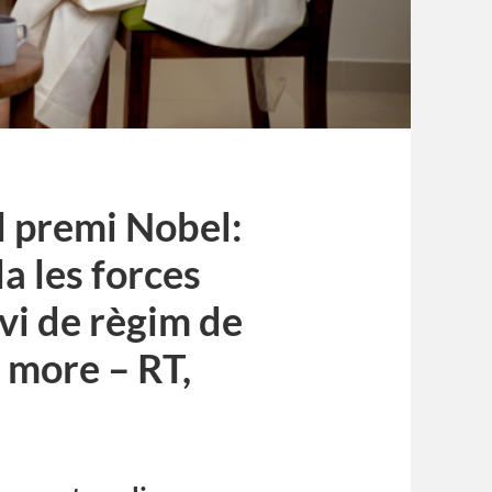
el premi Nobel:
la les forces
nvi de règim de
 more – RT,