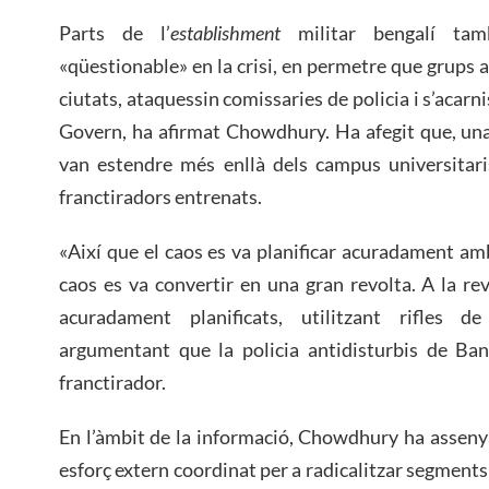
Parts de l’
establishment
militar bengalí tam
«qüestionable» en la crisi, en permetre que grups a
ciutats, ataquessin comissaries de policia i s’acarn
Govern, ha afirmat Chowdhury. Ha afegit que, una
van estendre més enllà dels campus universitari
franctiradors entrenats.
«Així que el caos es va planificar acuradament amb
caos es va convertir en una gran revolta. A la rev
acuradament planificats, utilitzant rifles de
argumentant que la policia antidisturbis de Bang
franctirador.
En l’àmbit de la informació, Chowdhury ha asseny
esforç extern coordinat per a radicalitzar segment