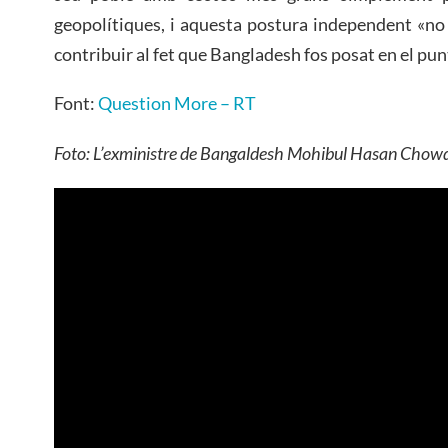
geopolítiques, i aquesta postura independent «no 
contribuir al fet que Bangladesh fos posat en el pun
Font:
Question More – RT
Foto: L’exministre de Bangaldesh Mohibul Hasan Chowd