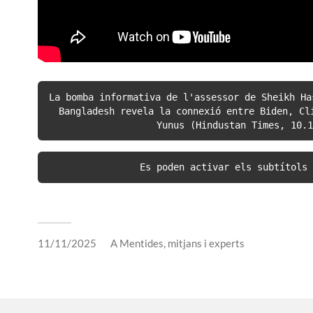
La bomba informativa de l'assessor de Sheikh Ha
Bangladesh revela la connexió entre Biden, Cli
Yunus (Hindustan Times, 10.1
Es poden activar els subtítols 
11/11/2025
A
Mentides, mitjans i experts