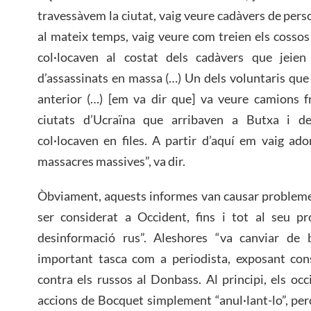
travessàvem la ciutat, vaig veure cadàvers de person
al mateix temps, vaig veure com treien els cossos 
col·locaven al costat dels cadàvers que jeien
d’assassinats en massa (…) Un dels voluntaris que 
anterior (…) [em va dir que] va veure camions fr
ciutats d’Ucraïna que arribaven a Butxa i de
col·locaven en files. A partir d’aquí em vaig ad
massacres massives”, va dir.
Òbviament, aquests informes van causar problemes
ser considerat a Occident, fins i tot al seu p
desinformació rus”. Aleshores “va canviar de
important tasca com a periodista, exposant con
contra els russos al Donbass. Al principi, els occ
accions de Bocquet simplement “anul·lant-lo”, per