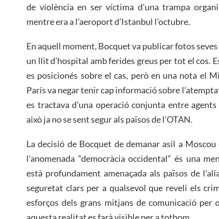
de violència en ser víctima d’una trampa organi
mentre era a l’aeroport d’Istanbul l’octubre.
En aquell moment, Bocquet va publicar fotos seves 
un llit d’hospital amb ferides greus per tot el cos.
es posicionés sobre el cas, però en una nota el Mi
París va negar tenir cap informació sobre l’atemptat
es tractava d’una operació conjunta entre agents 
això ja no se sent segur als països de l’OTAN.
La decisió de Bocquet de demanar asil a Moscou 
l’anomenada “democràcia occidental” és una menti
està profundament amenaçada als països de l’alia
seguretat clars per a qualsevol que reveli els cri
esforços dels grans mitjans de comunicació per
aquesta realitat es farà visible per a tothom.