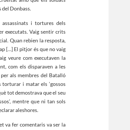
ts del Donbass.
 assassinats i tortures dels
er executats. Vaig sentir crits
cial. Quan rebien la resposta,
 […] El pitjor és que no vaig
aig veure com executaven la
nt, com els disparaven a les
, per als membres del Batalló
 torturar i matar els ‘gossos
rquè tot demostrava que el seu
ssos’, mentre que ni tan sols
eclarar aleshores.
et va fer comentaris va ser la