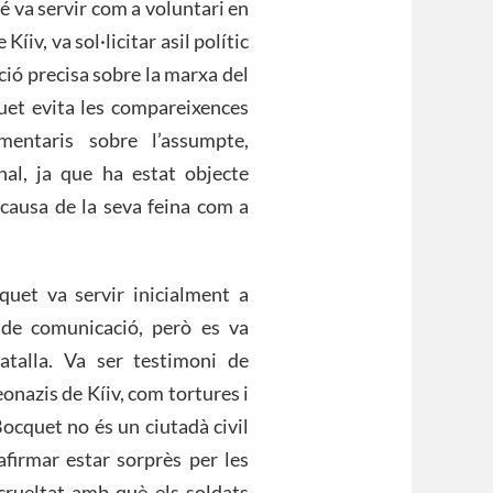
é va servir com a voluntari en
iv, va sol·licitar asil polític
ció precisa sobre la marxa del
quet evita les compareixences
entaris sobre l’assumpte,
al, ja que ha estat objecte
a causa de la seva feina com a
quet va servir inicialment a
 de comunicació, però es va
atalla. Va ser testimoni de
nazis de Kíiv, com tortures i
Bocquet no és un ciutadà civil
 afirmar estar sorprès per les
crueltat amb què els soldats