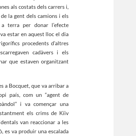
es als costats dels carrers i,
de la gent dels camions i els
 a terra per donar l’efecte
va estar en aquest lloc el dia
igorífics procedents d’altres
scarregaven cadàvers i els
onar que estaven organitzant
 a Bocquet, que va arribar a
ropi país, com un “agent de
 bàndol” i va començar una
stantment els crims de Kíiv
identals van reaccionar a les
ò, es va produir una escalada