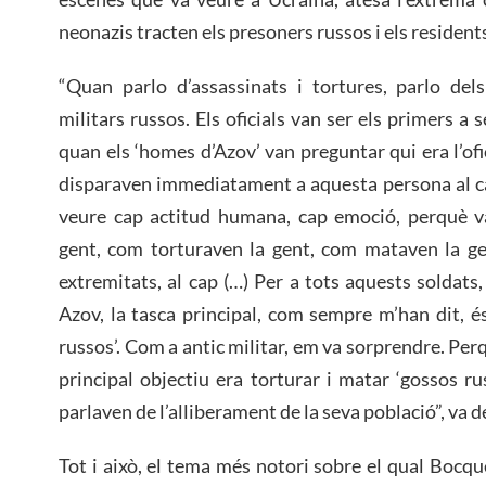
neonazis tracten els presoners russos i els residen
“Quan parlo d’assassinats i tortures, parlo dels
militars russos. Els oficials van ser els primers a s
quan els ‘homes d’Azov’ van preguntar qui era l’ofi
disparaven immediatament a aquesta persona al cap
veure cap actitud humana, cap emoció, perquè v
gent, com torturaven la gent, com mataven la ge
extremitats, al cap (…) Per a tots aquests soldats
Azov, la tasca principal, com sempre m’han dit, és
russos’. Com a antic militar, em va sorprendre. Pe
principal objectiu era torturar i matar ‘gossos ru
parlaven de l’alliberament de la seva població”, va d
Tot i això, el tema més notori sobre el qual Bocqu