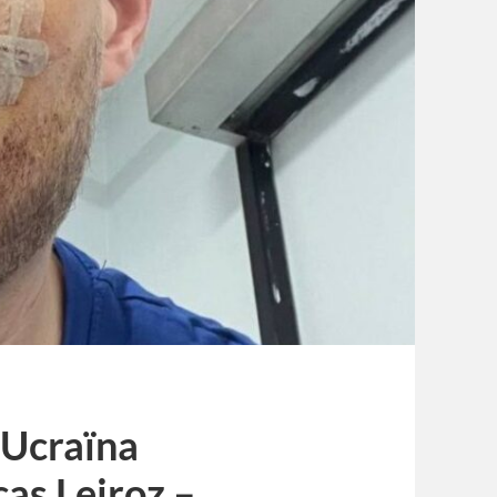
 Ucraïna
cas Leiroz –