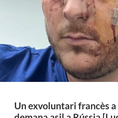
Un exvoluntari francès a
demana asil a Rússia [Lu