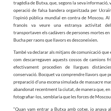
tragèdia de Butxa, que, segons la seva informació,
operació de falsa bandera organitzada per Ucraï
l’opinió pública mundial en contra de Moscou. Al 
francès va veure una estranya activitat del
transportaven els cadàvers de persones mortes en a
Bucha per raons que llavors es desconeixien.
També va declarar als mitjans de comunicació que e
com descarregaven aquests cossos de camions frig
efectivament procedien de llargues distànci
conservació. Bocquet va comprendre llavors que p
preparació d’una escena simulada de massacre mass
abandonat recentment la ciutat, de manera que, en co
fotografiar-los, semblaria que les forces de Mosco
“Quan vam entrar a Butxa amb cotxe, jo anava al 