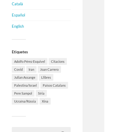
Català
Español
English
Etiquetes
Adolfo Pérez Esquivel
Citacions
Covid
Iran
Joan Carrero
Julian Assange
Llibres
Palestina/Israel
Països Catalans
Pere Sampol
Síria
Ucraïna/Rússia
Xina