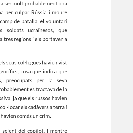
 va ser molt probablement una
na per culpar Rússia i moure
camp de batalla, el voluntari
s soldats ucraïnesos, que
ltres regions i els portaven a
ls seus col·legues havien vist
orífics, cosa que indica que
es, preocupats per la seva
robablement es tractava de la
iva, ja que els russos havien
l·locar els cadàvers a terra i
u havien comès un crim.
seient del copilot. I mentre