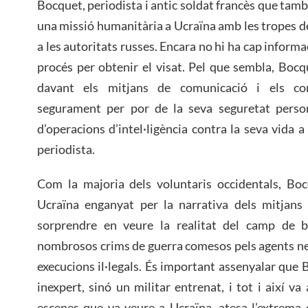
Bocquet, periodista i antic soldat francès que tamb
una missió humanitària a Ucraïna amb les tropes de Kí
a les autoritats russes. Encara no hi ha cap informa
procés per obtenir el visat. Pel que sembla, Boc
davant els mitjans de comunicació i els com
segurament per por de la seva seguretat person
d’operacions d’intel·ligència contra la seva vida 
periodista.
Com la majoria dels voluntaris occidentals, Boc
Ucraïna enganyat per la narrativa dels mitjans
sorprendre en veure la realitat del camp de b
nombrosos crims de guerra comesos pels agents neo
execucions il·legals. És important assenyalar que 
inexpert, sinó un militar entrenat, i tot i així va
escenes que va veure a Ucraïna, atesa l’extrema 