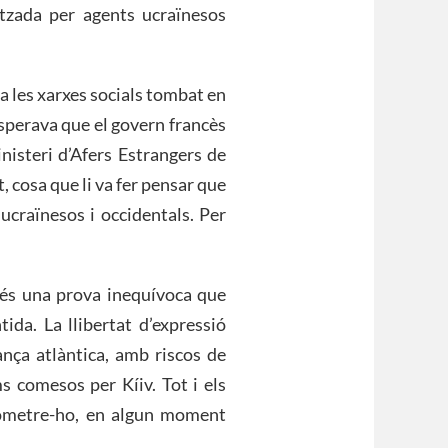
tzada per agents ucraïnesos
a les xarxes socials tombat en
 Esperava que el govern francès
nisteri d’Afers Estrangers de
, cosa que li va fer pensar que
ucraïnesos i occidentals. Per
és una prova inequívoca que
da. La llibertat d’expressió
nça atlàntica, amb riscos de
ms comesos per Kíiv. Tot i els
 ometre-ho, en algun moment