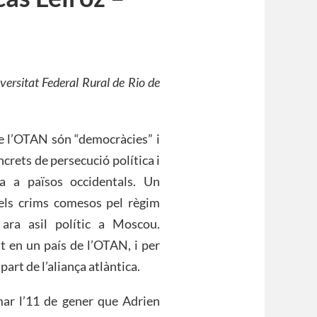
iversitat Federal Rural de Rio de
de l’OTAN són “democràcies” i
crets de persecució política i
sa a països occidentals. Un
 els crims comesos pel règim
 ara asil polític a Moscou.
t en un país de l’OTAN, i per
part de l’aliança atlàntica.
mar l’11 de gener que Adrien