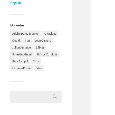
English
Etiquetes
Adolfo Pérez Esquivel
Citacions
Covid
Iran
Joan Carrero
Julian Assange
Llibres
Palestina/Israel
Països Catalans
Pere Sampol
Síria
Ucraïna/Rússia
Xina