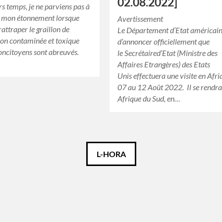
02.08.2022]
rs temps, je ne parviens pas à
 mon étonnement lorsque
Avertissement
 rattraper le graillon de
Le Département d’Etat américain
ion contaminée et toxique
d’annoncer officiellement que
oncitoyens sont abreuvés.
le Secrétaired’Etat (Ministre des
Affaires Etrangères) des Etats
Unis effectuera une visite en Afr
07 au 12 Août 2022. Il se rendra
Afrique du Sud, en…
L-HORA