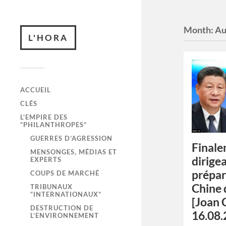
Month:
Au
L'HORA
ACCUEIL
CLÉS
L’EMPIRE DES
“PHILANTHROPES”
GUERRES D’AGRESSION
Finale
MENSONGES, MÉDIAS ET
dirige
EXPERTS
prépar
COUPS DE MARCHÉ
Chine 
TRIBUNAUX
“INTERNATIONAUX”
[Joan 
DESTRUCTION DE
16.08.
L’ENVIRONNEMENT