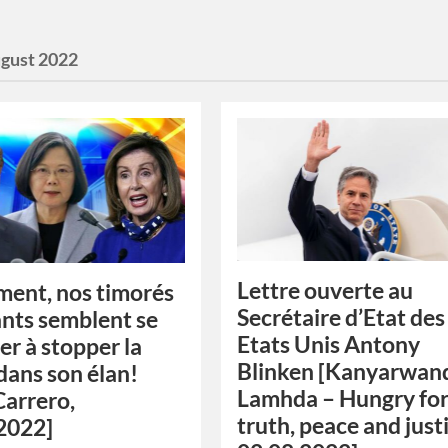
gust 2022
Lettre ouverte au
ment, nos timorés
Secrétaire d’Etat des
ants semblent se
Etats Unis Antony
er à stopper la
Blinken [Kanyarwan
dans son élan!
Lamhda – Hungry fo
Carrero,
truth, peace and just
2022]