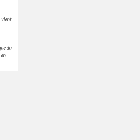
 vient
ique du
 en