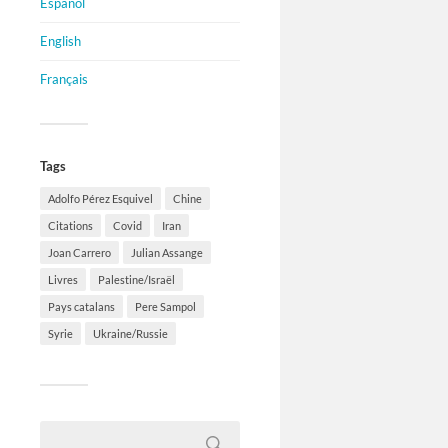
Español
English
Français
Tags
Adolfo Pérez Esquivel
Chine
Citations
Covid
Iran
Joan Carrero
Julian Assange
Livres
Palestine/Israël
Pays catalans
Pere Sampol
Syrie
Ukraine/Russie