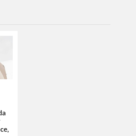
da
r
ice,