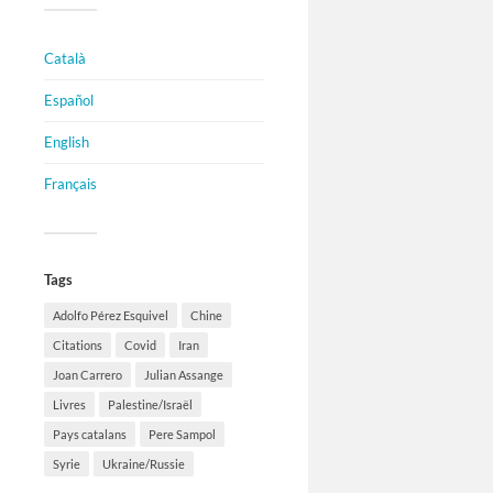
Català
Español
English
Français
Tags
Adolfo Pérez Esquivel
Chine
Citations
Covid
Iran
Joan Carrero
Julian Assange
Livres
Palestine/Israël
Pays catalans
Pere Sampol
Syrie
Ukraine/Russie