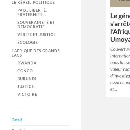
LE RÉVEIL POLITIQUE
PAIX, LIBERTÉ,
Le gén
FRATERNITÉ…
s’arrê
SOUVERAINETÉ ET
DÉMOCRATIE
l’Afri
VÉRITÉ ET JUSTICE
Umoya,
ÉCOLOGIE
Couverture
L’AFRIQUE DES GRANDS
internatio
LACS
nous laiss
RWANDA
valeur rad
CONGO
d’investig
BURUNDI
essai et u
JUSTICE
et…
VICTOIRE
Català