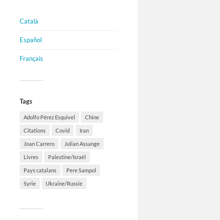
Català
Español
Français
Tags
Adolfo Pérez Esquivel
Chine
Citations
Covid
Iran
Joan Carrero
Julian Assange
Livres
Palestine/Israël
Pays catalans
Pere Sampol
Syrie
Ukraine/Russie