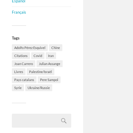
Español
Français
Tags
Adolfo Pérez Esquivel
Chine
Citations
Covid
Iran
Joan Carrero
Julian Assange
Livres
Palestine/Israël
Pays catalans
Pere Sampol
Syrie
Ukraine/Russie