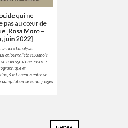
ocide qui ne
te pas au cœur de
que [Rosa Moro –
 juin 2022]
 arrière L’analyste
nal et journaliste espagnole
e un ouvrage d’une énorme
iographique et
ation, à mi-chemin entre un
ne compilation de témoignages
L-HORA