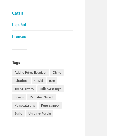
Català
Español
Français
Tags
Adolfo Pérez Esquivel
Chine
Citations
Covid
Iran
Joan Carrero
Julian Assange
Livres
Palestine/Israël
Pays catalans
Pere Sampol
Syrie
Ukraine/Russie