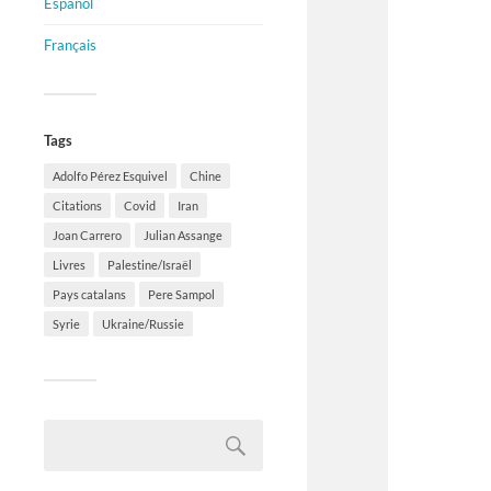
Español
Français
Tags
Adolfo Pérez Esquivel
Chine
Citations
Covid
Iran
Joan Carrero
Julian Assange
Livres
Palestine/Israël
Pays catalans
Pere Sampol
Syrie
Ukraine/Russie