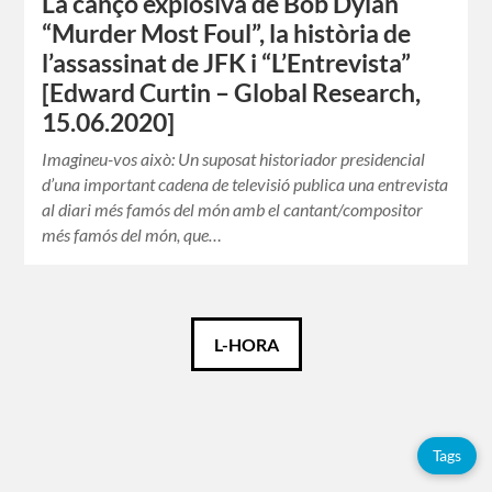
La cançó explosiva de Bob Dylan
“Murder Most Foul”, la història de
l’assassinat de JFK i “L’Entrevista”
[Edward Curtin – Global Research,
15.06.2020]
Imagineu-vos això: Un suposat historiador presidencial
d’una important cadena de televisió publica una entrevista
al diari més famós del món amb el cantant/compositor
més famós del món, que…
Català
L-HORA
Español
English
Tags